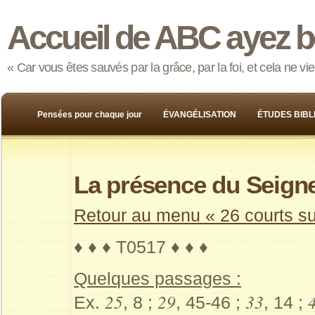
Accueil de ABC ayez b
« Car vous êtes sauvés par la grâce, par la foi, et cela ne v
Pensées pour chaque jour
ÉVANGÉLISATION
ÉTUDES BIBL
La présence du Seign
Retour au menu « 26 courts suj
♦ ♦ ♦ T0517 ♦ ♦ ♦
Quelques passages :
25
29
33
Ex.
, 8 ;
, 45-46 ;
, 14 ;