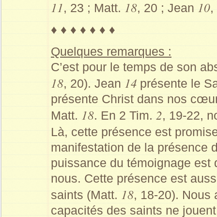
11
18
10
, 23 ; Matt.
, 20 ; Jean
,
♦ ♦ ♦ ♦ ♦ ♦ ♦
Quelques remarques :
C’est pour le temps de son ab
18
14
, 20). Jean
présente le S
présente Christ dans nos cœur
18
2
Matt.
. En 2 Tim.
, 19-22, 
Là, cette présence est promis
manifestation de la présence 
puissance du témoignage est 
nous. Cette présence est auss
18
saints (Matt.
, 18-20). Nous
capacités des saints ne jouent 