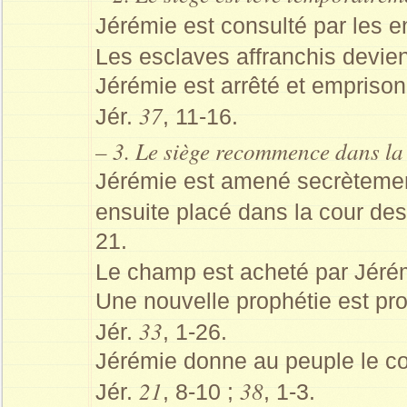
Jérémie est consulté par les e
Les esclaves affranchis devien
Jérémie est arrêté et empriso
37
Jér.
, 11-16.
– 3. Le siège recommence dans la
Jérémie est amené secrètement 
ensuite placé dans la cour des
21.
Le champ est acheté par Jérém
Une nouvelle prophétie est pr
33
Jér.
, 1-26.
Jérémie donne au peuple le co
21
38
Jér.
, 8-10 ;
, 1-3.