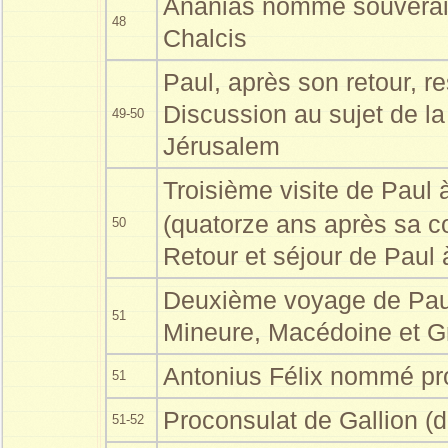
Ananias nommé souverain 
48
Chalcis
Paul, après son retour, r
Discussion au sujet de la
49-50
Jérusalem
Troisième visite de Paul
(quatorze ans après sa c
50
Retour et séjour de Paul 
Deuxième voyage de Paul
51
Mineure, Macédoine et G
Antonius Félix nommé pr
51
Proconsulat de Gallion (
51-52