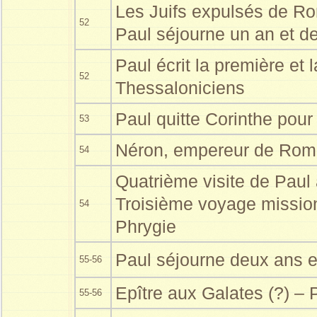
Les Juifs expulsés de R
52
Paul séjourne un an et d
Paul écrit la première et
52
Thessaloniciens
Paul quitte Corinthe pou
53
Néron, empereur de Rome 
54
Quatrième visite de Paul 
Troisième voyage mission
54
Phrygie
Paul séjourne deux ans 
55-56
Epître aux Galates (?) – 
55-56