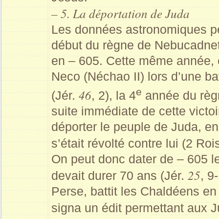
– 5. La déportation de Juda
Les données astronomiques per
début du règne de Nebucadnet
en – 605. Cette même année, c
Neco (Néchao II) lors d’une ba
e
46
(Jér.
, 2), la 4
année du règn
suite immédiate de cette vict
déporter le peuple de Juda, en
s’était révolté contre lui (2 Ro
On peut donc dater de – 605 le
25
devait durer 70 ans (Jér.
, 9
Perse, battit les Chaldéens en 
signa un édit permettant aux 