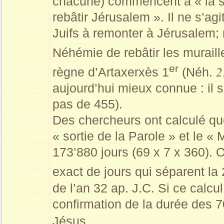
chacune) commencent à « la sor
rebâtir Jérusalem ». Il ne s’ag
Juifs à remonter à Jérusalem; 
Néhémie de rebâtir les muraill
er
2
règne d’Artaxerxès 1
(Néh.
aujourd’hui mieux connue : il s
pas de 455).
Des chercheurs ont calculé qu
« sortie de la Parole » et le «
173’880 jours (69 x 7 x 360). 
exact de jours qui séparent la
de l’an 32 ap. J.C. Si ce calcul 
confirmation de la durée des 7
Jésus.