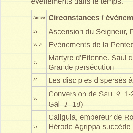
événements dans le temps.
Circonstances / évène
Année
Ascension du Seigneur, 
29
Evénements de la Pentec
30-34
Martyre d’Etienne. Saul 
35
Grande persécution
Les disciples dispersés à
35
9
Conversion de Saul
, 1-
36
1
Gal.
, 18)
Caligula, empereur de Ro
Hérode Agrippa succède 
37