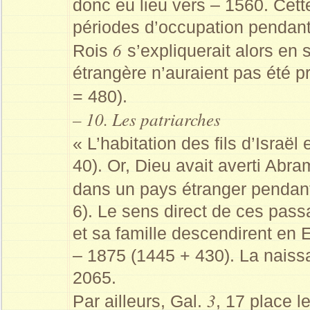
donc eu lieu vers – 1560. Cet
périodes d’occupation pendant
6
Rois
s’expliquerait alors e
étrangère n’auraient pas été p
= 480).
– 10. Les patriarches
« L’habitation des fils d’Israë
40). Or, Dieu avait averti Ab
dans un pays étranger pendan
6). Le sens direct de ces pa
et sa famille descendirent en 
– 1875 (1445 + 430). La naissa
2065.
3
Par ailleurs, Gal.
, 17 place l