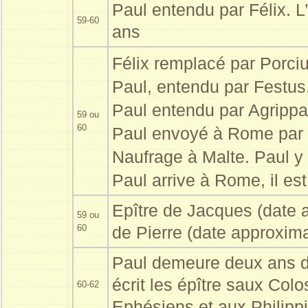
Paul entendu par Félix. 
59-60
ans
Félix remplacé par Porci
Paul, entendu par Festus
Paul entendu par Agrippa
59 ou
60
Paul envoyé à Rome par 
Naufrage à Malte. Paul y 
Paul arrive à Rome, il es
Epître de Jacques (date 
59 ou
60
de Pierre (date approxima
Paul demeure deux ans da
écrit les épître saux Col
60-62
Ephésiens et aux Philipp