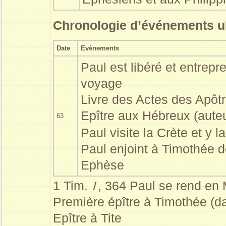
Chronologie d’événements ult
D
ate
Evènements
Paul est libéré et entrep
voyage
Livre des Actes des Apôt
Epître aux Hébreux (aute
63
Paul visite la Crète et y l
Paul enjoint à Timothée 
Ephèse
1
1 Tim.
, 364 Paul se rend en
Première épître à Timothée (d
Epître à Tite