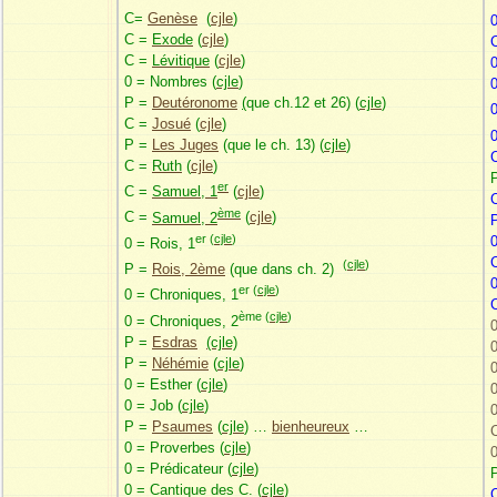
C=
Genèse
(
cjle
)
0
C =
Exode
(
cjle
)
C =
Lévitique
(
cjle
)
0 = Nombres (
cjle
)
0
P =
Deutéronome
(
que ch.12 et 26
)
(
cjle
)
C =
Josué
(
cjle
)
P =
Les Juges
(que le ch. 13) (
cjle
)
C =
Ruth
(
cjle
)
er
C =
Samuel, 1
(
cjle
)
ème
C =
Samuel, 2
(
cjle
)
er (
cjle
)
0
0 = Rois, 1
(
cjle
)
P =
Rois, 2ème
(que dans ch. 2)
0
er (
cjle
)
0 = Chroniques, 1
ème (
cjle
)
0 = Chroniques, 2
P =
Esdras
(cjle)
0
P =
Néhémie
(
cjle
)
0
0 = Esther (
cjle
)
0
0 = Job (
cjle
)
0
P =
Psaumes
(
cjle
) …
bienheureux
…
0 = Proverbes (
cjle
)
0 = Prédicateur (
cjle
)
0 = Cantique des C. (
cjle
)