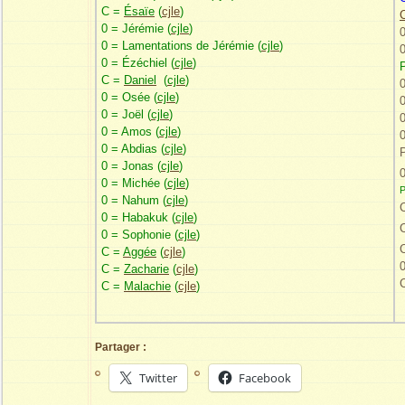
C =
Ésaïe
(
cjle
)
0 = Jérémie (
cjle
)
0 = Lamentations de Jérémie (
cjle
)
0 = Ézéchiel (
cjle
)
C =
Daniel
(
cjle
)
0 = Osée (
cjle
)
0 = Joël (
cjle
)
0
0 = Amos (
cjle
)
0
0 = Abdias (
cjle
)
0 = Jonas (
cjle
)
0
0 = Michée (
cjle
)
0 = Nahum (
cjle
)
0 = Habakuk (
cjle
)
0 = Sophonie (
cjle
)
C =
Aggée
(
cjle
)
C =
Zacharie
(
cjle
)
C =
Malachie
(
cjle
)
Partager :
Twitter
Facebook