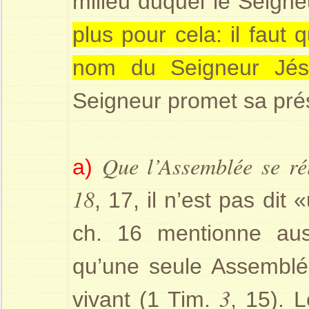
milieu duquel le Seign
plus pour cela: il faut
nom du Seigneur Jés
Seigneur promet sa prés
Que l’Assemblée se ré
a)
18
, 17, il n’est pas di
ch. 16 mentionne aus
qu’une seule Assemblé
3
vivant (1 Tim.
, 15). 