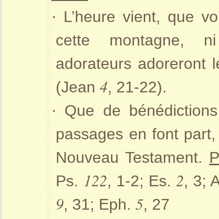
·
L’heure vient, que vo
cette montagne, n
adorateurs adoreront l
4
(Jean
, 21-22).
·
Que de bénédiction
passages en font part
Nouveau Testament.
P
122
2
Ps.
, 1-2; Es.
, 3;
9
5
, 31; Eph.
, 27