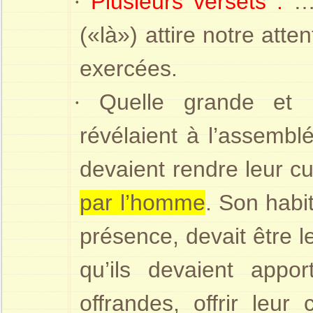
·
Plusieurs versets :
… 
(«là») attire notre atten
exercées.
·
Quelle grande et 
révélaient à l’assemblé
devaient rendre leur cu
par l’homme
. Son habit
présence, devait être le
qu’ils devaient appor
offrandes, offrir leur 