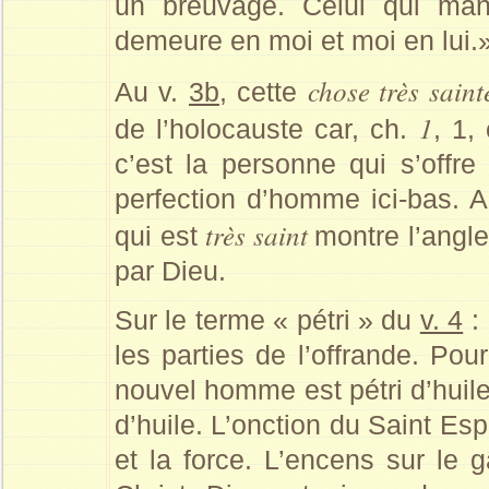
un breuvage. Celui qui ma
demeure en moi et moi en lui.»
chose très saint
Au v.
3b
, cette
1
de l’holocauste car, ch.
, 1,
c’est la personne qui s’offr
perfection d’homme ici-bas. 
très saint
qui est
montre l’angle
par Dieu.
Sur le terme « pétri » du
v. 4
: 
les parties de l’offrande. Pou
nouvel homme est pétri d’huile
d’huile. L’onction du Saint Es
et la force. L’encens sur le g