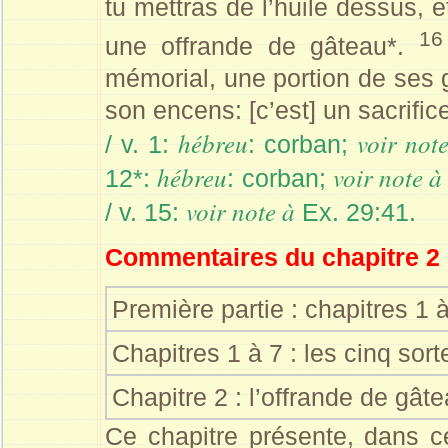
tu mettras de l’huile dessus, 
16
une offrande de gâteau*.
mémorial, une portion de ses g
son encens: [c’est] un sacrifice
hébreu
voir not
/ v. 1:
: corban;
hébreu
voir note à
12*:
: corban;
voir note à
/ v. 15:
Ex. 29:41.
Commentaires du chapitre 2
Première partie : chapitres 1
Chapitres 1 à 7 : les cinq sort
Chapitre 2 : l’offrande de gâte
Ce chapitre présente, dans ce