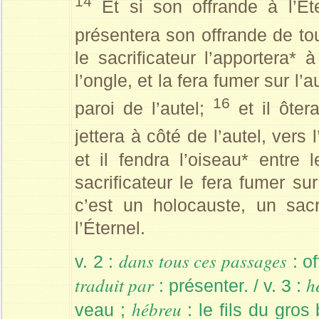
14
Et si son offrande à l’Éte
présentera son offrande de to
le sacrificateur l’apportera* 
l’ongle, et la fera fumer sur l’a
16
paroi de l’autel;
et il ôter
jettera à côté de l’autel, vers
et il fendra l’oiseau* entre l
sacrificateur le fera fumer sur
c’est un holocauste, un sac
l’Éternel.
dans tous ces passages
v. 2 :
: o
traduit par
h
: présenter. / v. 3 :
hébreu
veau ;
: le fils du gros 