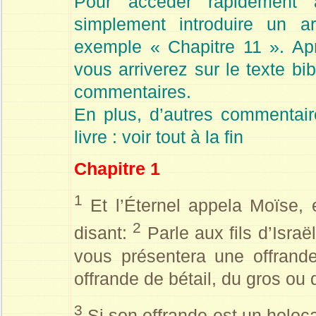
Pour accéder rapidement à
simplement introduire un a
exemple « Chapitre 11 ». Apr
vous arriverez sur le texte bi
commentaires.
En plus, d’autres commentaire
livre : voir tout à la fin
Chapitre 1
1
Et l’Éternel appela Moïse, et
2
disant:
Parle aux fils d’Isra
vous présentera une offrande
offrande de bétail, du gros ou 
3
Si son offrande est un holoca