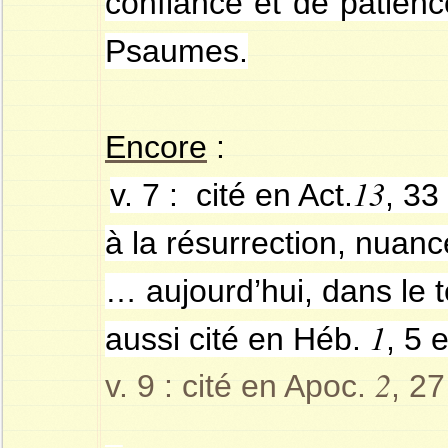
confiance et de patien
Psaumes.
Encore
:
13
v. 7 : cité en Act.
, 33
à la résurrection, nuanc
… aujourd’hui, dans le 
1
aussi cité en Héb.
, 5 
2
v. 9 : cité en Apoc.
, 27
–