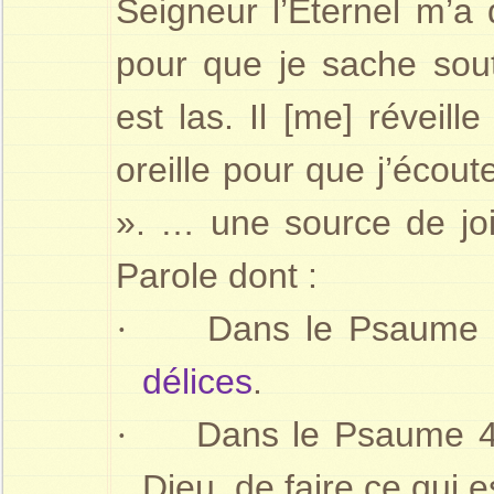
Seigneur l’Éternel m’a
pour que je sache sout
est las. Il [me] réveill
oreille pour que j’éco
». … une source de joie
Parole dont :
·
Dans le Psaume 
délices
.
·
Dans le Psaume 
Dieu, de faire ce qui e