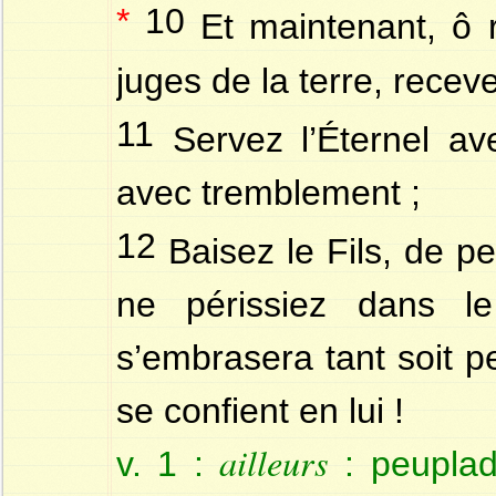
*
10
Et maintenant, ô ro
juges de la terre, receve
11
Servez l’Éternel ave
avec tremblement ;
12
Baisez le Fils, de peu
ne périssiez dans l
s’embrasera tant soit p
se confient en lui !
ailleurs
v. 1 :
: peuplad