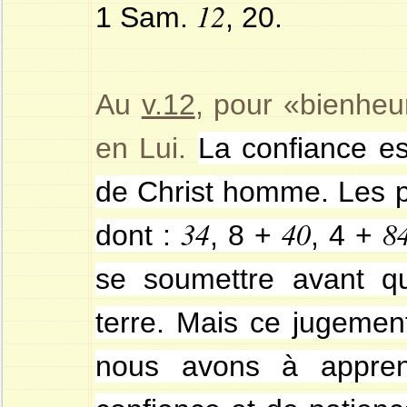
12
1 Sam.
, 20.
Au
v.12
,
pour «bienheur
en Lui.
La confiance es
de Christ homme. Les p
34
40
8
dont :
, 8 +
, 4 +
se soumettre avant qu
terre. Mais ce jugemen
nous avons à appren