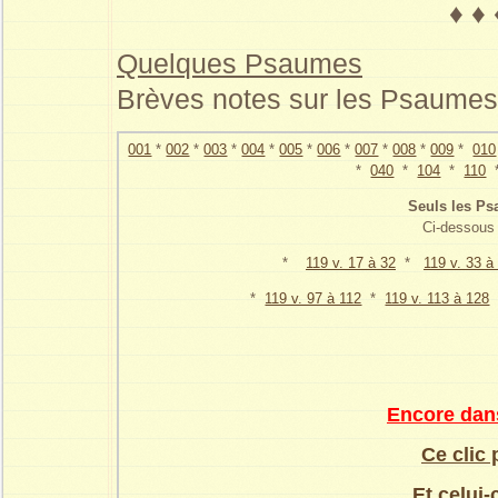
♦ ♦
Quelques Psaumes
Brèves notes sur les Psaumes 
001
*
002
*
003
*
004
*
005
*
006
*
007
*
008
*
009
*
010
*
040
*
104
*
110
Seuls les P
Ci-dessous 
*
119 v. 17 à 32
*
119 v. 33 à
*
119 v. 97 à 112
*
119 v. 113 à 128
Encore dan
Ce clic
Et celui