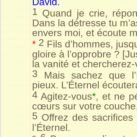
David.
1
Quand je crie, répon
Dans la détresse tu m’a
envers moi, et écoute m
2
*
Fils d’hommes, jusqu
gloire à l’opprobre ? [
la vanité et chercherez
3
Mais sachez que l’É
pieux. L’Éternel écoutera
4
Agitez-vous
*
, et ne 
cœurs sur votre couche, 
5
Offrez des sacrifices 
l’Éternel.