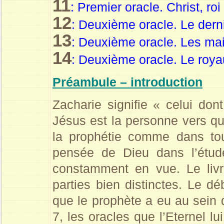
11
: Premier oracle. Christ, roi 
12
: Deuxième oracle. Le derni
13
: Deuxième oracle. Les ma
14
: Deuxième oracle. Le roy
Préambule – introduction
Zacharie signifie « celui don
Jésus est la personne vers qu
la prophétie comme dans tou
pensée de Dieu dans l’étude
constamment en vue. Le liv
parties bien distinctes. Le dé
que le prophète a eu au sein d
7, les oracles que l’Eternel l