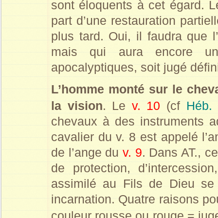
sont éloquents à cet égard. L
part d’une restauration partie
plus tard. Oui, il faudra que 
mais qui aura encore un
apocalyptiques, soit jugé défin
L’homme monté sur le cheva
la vision
. Le
v. 10
(cf
Héb
chevaux à des instruments a
cavalier du v. 8 est appelé l’
de l’ange du
v. 9
. Dans AT., c
de protection, d’intercession
assimilé au Fils de Dieu s
incarnation. Quatre raisons pour
couleur rousse ou rouge = jug