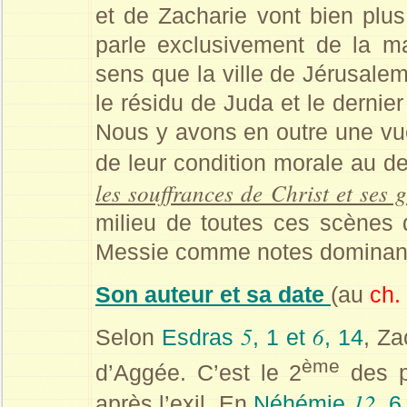
et de Zacharie vont bien plu
parle exclusivement de la ma
sens que la ville de Jérusalem
le résidu de Juda et le dernie
Nous y avons en outre une vu
de leur condition morale au d
les souffrances de Christ et ses g
milieu de toutes ces scènes 
Messie comme notes dominan
Son auteur et sa date
(au
ch.
5
6
Selon
Esdras
, 1 et
, 14
, Za
ème
d’Aggée. C’est le 2
des p
12
après l’exil. En
Néhémie
, 6