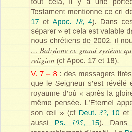
tout cela, il y a une port
Testament mentionne ce cri de 
18,
17
et
Apoc.
4
). Dans ces
séparer » et cela est valable 
nous chrétiens de 2002, il no
… Babylone ce grand système qui
religion
(cf Apoc. 17 et 18).
V. 7 – 8
: des messagers tirés
que le Seigneur s’est révélé 
royaume d’où « après la gloi
même pensée. L’Eternel appel
32,
son œil » (cf
Deut.
10
e
105
aussi
Ps.
, 15
). Dans 