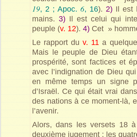
19
6
, 2 ; Apoc.
, 16
).
2)
Il est
mains.
3)
Il est celui qui in
peuple (
v. 12
).
4)
Cet » homme »
Le rapport du
v. 11
a quelque 
Mais le peuple de Dieu étant
prospérité, sont factices et é
avec l’indignation de Dieu qu
en même temps un signe pro
d’Israël. Ce qui était vrai da
des nations à ce moment-là, es
l’avenir.
Alors, dans les versets 18 
deuxième jugement : les quatre