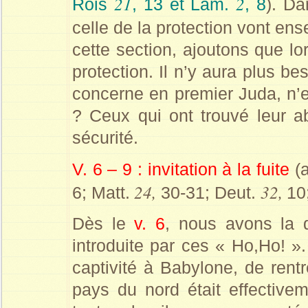
21
2
Rois
, 13 et Lam.
, 8
). Da
celle de la protection vont ens
cette section, ajoutons que lo
protection. Il n’y aura plus b
concerne en premier Juda, n’e
? Ceux qui ont trouvé leur a
sécurité.
V. 6 – 9 : invitation à la fuite
(a
24,
32,
6; Matt.
30-31; Deut.
10
Dès le
v. 6
, nous avons la d
introduite par ces « Ho,Ho! »
captivité à Babylone, de rent
pays du nord était effective