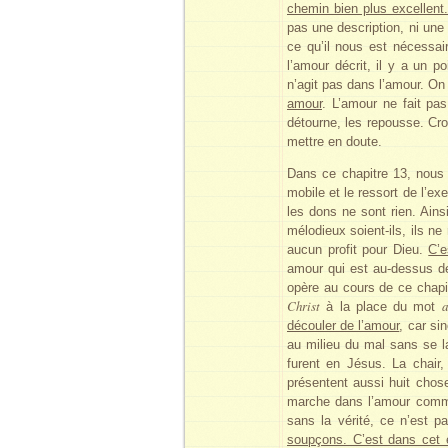
chemin bien plus excellen
pas une description, ni une
ce qu’il nous est nécessai
l’amour décrit, il y a un 
n’agit pas dans l’amour. On
amour
. L’amour ne fait pa
détourne, les repousse. Cro
mettre en doute.
Dans ce chapitre 13, nous 
mobile et le ressort de l’ex
les dons ne sont rien. Ains
mélodieux soient-ils, ils ne 
aucun profit pour Dieu.
C’e
amour qui est au-dessus de
opère au cours de ce chapi
Christ
à la place du mot
découler de l’amour
, car si
au milieu du mal sans se l
furent en Jésus. La chair,
présentent aussi huit chose
marche dans l’amour comm
sans la vérité, ce n’est 
soupçons. C’est dans cet e