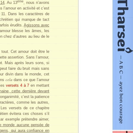
ème
 14
. Au 13
, nous n’avons
 l’amour en activité et c’est
x 11. Dans les caractères de
chrétien qui manque de tact
rfois érudits.
Agissons avec
l’amour blesse les âmes, les
n chez d’autres au lieu de le
tout. Cet amour doit être le
tte assertion. Sans l’amour,
t. Mais après leurs sons, si
n peut faire du bruit mais sans
our divin dans le monde, cet
cela
rons
dans ce que l’amour
 les
versets 4 à 7
en mettant
maine, cette dernière devant
longanimité, c’est la patience
aractères, comme les autres,
. Les versets de ce chapitre
étien évitera ces choses s’il
 Par exemple prétendre aimer,
 ce monde aucune pensée de
gens, qui aura confiance en