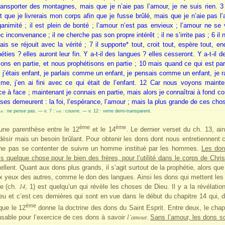
ransporter des montagnes, mais que je n’aie pas l’amour, je ne suis rien. 3
 que je livrerais mon corps afin que je fusse brûlé, mais que je n’aie pas l
animité ; il est plein de bonté ; l’amour n’est pas envieux ; l’amour ne se 
vec inconvenance ; il ne cherche pas son propre intérêt ; il ne s’irrite pas ; 6 il 
mais se réjouit avec la vérité ; 7 il supporte* tout, croit tout, espère tout, e
héties ? elles auront leur fin. Y a-t-il des langues ? elles cesseront. Y a-t-il 
ons en partie, et nous prophétisons en partie ; 10 mais quand ce qui est par
d j’étais enfant, je parlais comme un enfant, je pensais comme un enfant, je
e, j’en ai fini avec ce qui était de l’enfant. 12 Car nous voyons mainten
e à face ; maintenant je connais en partie, mais alors je connaîtrai à fond c
ses demeurent : la foi, l’espérance, l’amour ; mais la plus grande de ces chos
u :
ou :
ne pense pas. — v. 7 :
couvre. — v. 12 : verre demi-transparent.
ème
ème
ne parenthèse entre le 12
et le 14
. Le dernier verset du ch. 13, ai
ésir mais un besoin brûlant. Pour obtenir les dons dont nous entretiennent ces
et ne pas se contenter de suivre un homme institué par les hommes.
Les don
 quelque chose pour le bien des frères, pour l’utilité dans le corps de Christ
llent. Quant aux dons plus grands, il s’agit surtout de la prophétie, alors que
 aux yeux des autres, comme le don des langues. Ainsi les dons qui mettent 
14
te (ch.
, 1) est quelqu’un qui révèle les choses de Dieu. Il y a la révélatio
eu et c’est ces dernières qui sont en vue dans le début du chapitre 14 qui,
ème
que le 12
donne la doctrine des dons du Saint Esprit. Entre deux, le chap
l’amour.
nsable pour l’exercice de ces dons à savoir
Sans l’amour, les dons so