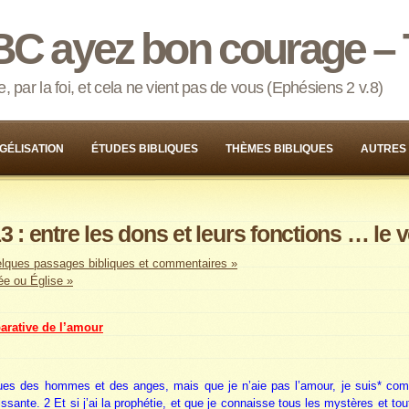
BC ayez bon courage – 
 par la foi, et cela ne vient pas de vous (Ephésiens 2 v.8)
GÉLISATION
ÉTUDES BIBLIQUES
THÈMES BIBLIQUES
AUTRES
3 : entre les dons et leurs fonctions … le 
lques passages bibliques et commentaires »
e ou Église »
arative de l’amour
gues des hommes et des anges, mais que je n’aie pas l’amour, je suis* com
ante. 2 Et si j’ai la prophétie, et que je connaisse tous les mystères et tou