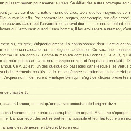
t un puissant moyen pour amener au bien
. Se défier des autres provoque souv
 périt jamais car il est la nature même de Dieu, alors que les moyens de com
ieu auront leur fin. Par contraste les langues, par exemple, ont déjà cessé
 ne pouvons saisir tout l’ensemble de la révélation . . . comme un enfant, qu
hoses qui l’entourent: quand il sera homme, il les envisagera autrement, c’est
ément ou, en grec,
énigmatiquement
. La connaissance dont il est questi
n pas une connaissance de l’intelligence seulement. Ce sera une connaiss
comme j’ai été connu « signifie la manière dont Dieu connaît. Le v.13, qui dé
 de notre petitesse. La foi sera changée en vue et l’espérance en réalité. Dan
’amour. Ce v. 13 est l’un des quelque dix passages dans lesquels les vertus qu
ont des éléments positifs. La foi et l’espérance se rattachent à notre état p
el. L’expression « demeurent » indique bien qu’il s’agit de choses présente
r ce chapitre 13
:
quant à l’amour, ne sont qu’une pauvre caricature de l’original divin.
e pas l’homme: il lui montre sa corruption, son orgueil. Mais il ne s’épargne 
mme. L’amour reçoit des autres tout le mal possible et leur fait tout le bien po
, l’amour c’est demeurer en Dieu et Dieu en eux.