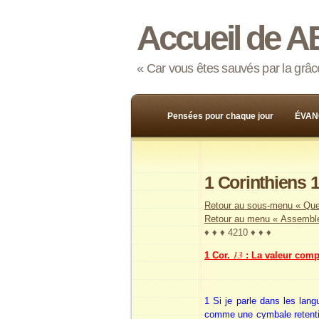
Accueil de A
« Car vous êtes sauvés par la grâce,
Pensées pour chaque jour
ÉVAN
1 Corinthiens 1
Retour au sous-menu « Que
Retour au menu « Assemblé
♦ ♦ ♦ 4210 ♦ ♦ ♦
13
1 Cor.
: La valeur comp
1 Si je parle dans les lan
comme une cymbale retentiss