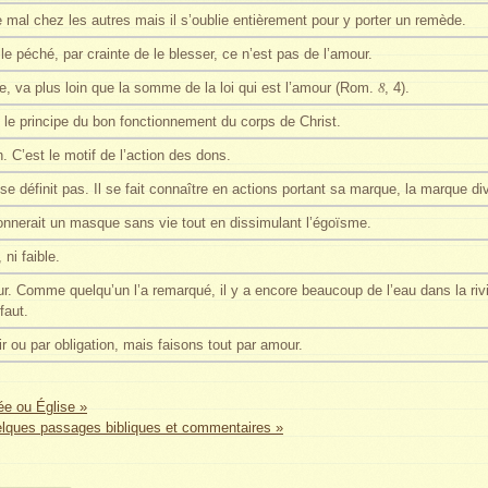
 mal chez les autres mais il s’oublie entièrement pour y porter un remède.
le péché, par crainte de le blesser, ce n’est pas de l’amour.
8
e, va plus loin que la somme de la loi qui est l’amour (Rom.
, 4).
t le principe du bon fonctionnement du corps de Christ.
. C’est le motif de l’action des dons.
e définit pas. Il se fait connaître en actions portant sa marque, la marque di
onnerait un masque sans vie tout en dissimulant l’égoïsme.
 ni faible.
. Comme quelqu’un l’a remarqué, il y a encore beaucoup de l’eau dans la riviè
faut.
r ou par obligation, mais faisons tout par amour.
e ou Église »
lques passages bibliques et commentaires »