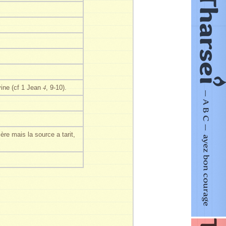
4
vine (cf 1 Jean
, 9-10).
re mais la source a tarit,