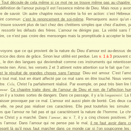
t. Tout découle de cela même si ce mot ne se trouve même pas au chapitre
 définition de l’amour puisqu’il est l’essence même de Dieu. Mais nous y avons
re de savoir. Un autre chapitre nous montre la foi en action: c’est Hébreu
point commun:
c’est le renoncement de soi-même
. Remarquons aussi qu’un 
 trouve souvent plus de tact chez des chrétiens simples que chez d’autres, pa
s ressortir les défauts des frères. L’amour ne dénigre pas. La vérité sans 
ire, ce n’est pas croire des mensonges mais la promptitude à accepter le bie
voyons que ce qui provient de la nature du Dieu d’amour est au-dessus de 
ercice des dons de grâce. Sinon leur utilité est perdue. Les
v. 1 à 3
prouvent ce
i, le don des langues qui deviendrait comme ces instruments qui retentissen
reste rien. Ainsi, les versets 2 et 3 attirent notre attention sur le fait que l’o
st le résultat de grandes choses sans l’amour
. Dieu est amour. C’est l’am
 tout mal, tout en étant affecté par ce mal sans en être touché. Nous ver
Cela
tre.
, Christ l’a parfaitement réalisé. Par exemple, on peut très bien lire
amour
.
Ce chapitre traite donc de l’amour de Dieu et non de l’affection hu
longanimité
non il y a toutes sortes de dangers. Dans ce passage, il y a la
. La 
aisser provoquer par ce mal. L’amour est aussi plein de bonté. Ces deux c
 elle, ne peut pas réaliser ces caractères. Elle peut toutefois les simuler
s que l’amour ne fait pas et qui caractérisent la nature de l’homme. Le chr
l’amour
e Christ y a marché. Dans
, au v. 7, il y a cinq choses positives.
pas l’amour. Dans l’amour qui ne pense pas le mal,
il ne faut avoir dans
sprit là qu’il nous faut marcher dans ce monde car si l’on soupçonne les 