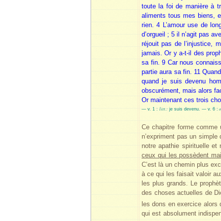
toute la foi de manière à t
aliments tous mes biens, et
rien. 4 L’amour use de long
d’orgueil ; 5 il n’agit pas a
réjouit pas de l’injustice, 
jamais. Or y a-t-il des prop
sa fin. 9 Car nous connaiss
partie aura sa fin. 11 Quan
quand je suis devenu homm
obscurément, mais alors fac
Or maintenant ces trois cho
litt.:
o
— v. 1 :
je suis devenu. — v. 6 :
Ce chapitre forme comme u
n’expriment pas un simple d
notre apathie spirituelle 
ceux qui les possèdent mais
C’est là un chemin plus exce
à ce qui les faisait valoir
les plus grands. Le prophè
des choses actuelles de Di
les dons en exercice alors 
qui est absolument indispe