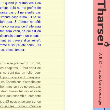
 Et quand je distribuerais en
’amour, cela ne me profite de
vante pas ; il ne s’enfle pas
n’impute pas* le mal ; il ne se
ndure tout. 8 L’amour ne périt
de la connaissance ? elle aura
fait sera venu, ce qui est en
 raisonnais comme un enfant ;
ant au travers d’un verre*,
omme aussi j’ai été connu. 13
es, c’est l’amour.
nsi que le premier du ch. 14,
 chapitres, il faut sortir de
s ne sont pas un relief pour
, pour la gloire du Seigneur
.
 les Corinthiens s’attachaient
les hommes en vue ne sont pas
n des choses futures et celle
 dans son ensemble, présente
itre 13 nous enseigne sur ce
nt inutiles. L’amour, c’est ce