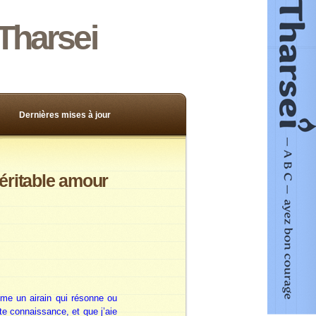
Tharsei
Dernières mises à jour
véritable amour
me un airain qui résonne ou
te connaissance, et que j’aie