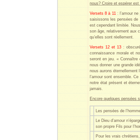
nous? Croire et espérer es
Versets 8 à 11
: l’amour ne
saisissons les pensées de D
est cependant limitée. Nous
son âge, relativement aux c
qu’elles sont réellement.
Versets 12 et 13
: obscur
connaissance morale et no
seront en jeu. « Connaître 
nous donner une grande idée
nous aurons éternellement l
l’amour sont ensemble. Ce s
notre état présent et étern
jamais.
Encore quelques pensées su
Les pensées de l’homme, 
Le Dieu d’amour n’épargn
son propre Fils pour l’ho
Pour les vrais chrétiens