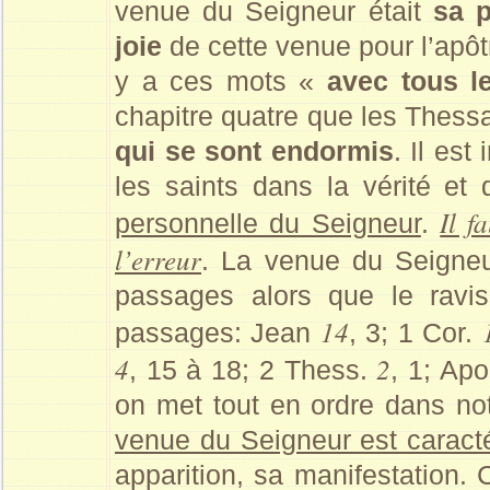
venue du Seigneur était
sa 
joie
de cette venue pour l’apôt
y a ces mots «
avec tous l
chapitre quatre que les Thessa
qui se sont endormis
. Il est
les saints dans la vérité et
Il f
personnelle du Seigneur
.
l’erreur
. La venue du Seigne
passages alors que le ravis
14
passages: Jean
, 3; 1 Cor.
4
2
, 15 à 18; 2 Thess.
, 1; Ap
on met tout en ordre dans not
venue du Seigneur est caracté
apparition, sa manifestation