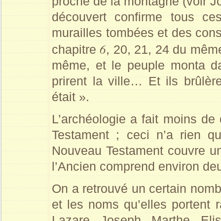
proche de la montagne (voir J
découvert confirme tous ce
murailles tombées et des const
6
chapitre
, 20, 21, 24 du même
même, et le peuple monta dan
prirent la ville… Et ils brûlèr
était ».
L’archéologie a fait moins d
Testament ; ceci n’a rien q
Nouveau Testament couvre un
l’Ancien comprend environ deu
On a retrouvé un certain nom
et les noms qu’elles portent 
Lazare, Joseph, Marthe, Eli