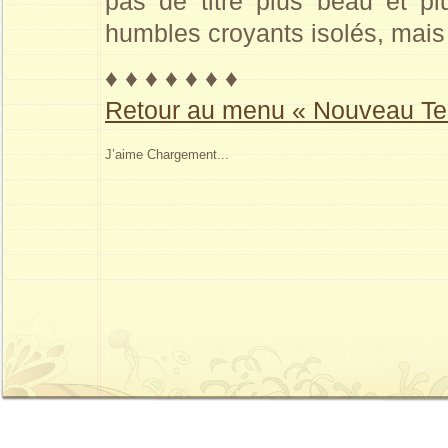
pas de titre plus beau et p
humbles croyants isolés, mais f
♦ ♦ ♦ ♦ ♦ ♦ ♦
Retour au menu « Nouveau Te
J’aime
Chargement...