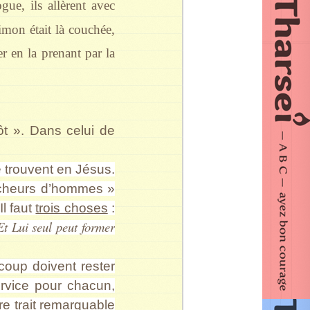
gue, ils allèrent avec
imon était là couchée,
er en la prenant par la
ôt ». Dans celui de
e trouvent en Jésus.
pêcheurs d’hommes »
Il faut
trois choses
:
Et Lui seul peut former
oup doivent rester
ervice pour chacun,
re trait remarquable