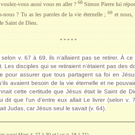
68
 voulez-vous aussi vous en aller ?
Simon Pierre lui répon
69
-nous ? Tu as les paroles de la vie éternelle ;
et nous,
 le Saint de Dieu.
* * * * *
elon v. 67 à 69, ils n’allaient pas se retirer. À ce
t. Les disciples qui se retiraient n’étaient pas des 
pour assurer que tous partagent sa foi en Jésus
ils avaient besoin de la vie éternelle et ne pouvai
onnait cette certitude que Jésus était le Saint de 
i dit que l’un d’entre eux allait Le livrer (selon v. 
ait Judas, car Jésus seul le savait (v. 64).
8
9
oir aussi Marc
, 27 à 30 et Luc
, 18 à 21)