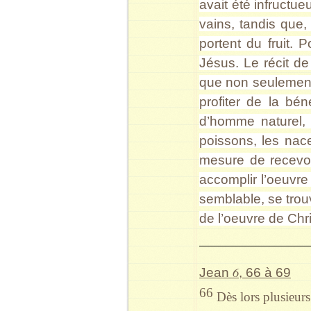
avait été infructue
vains, tandis que,
portent du fruit. 
Jésus. Le récit d
que non seuleme
profiter de la bén
d’homme naturel, 
poissons, les nace
mesure de recevoi
accomplir l’oeuvr
semblable, se trou
de l’oeuvre de Chris
6
Jean
, 66 à 69
66
Dès lors plusieurs 