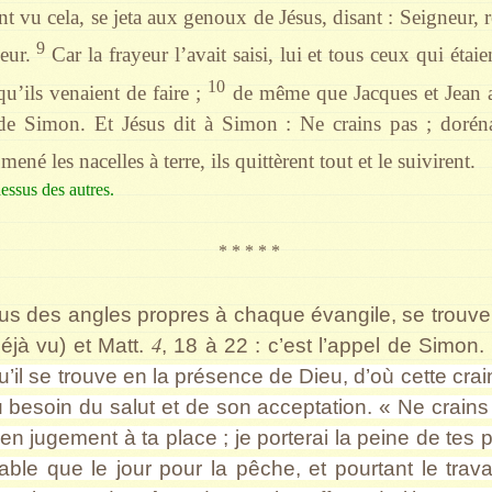
t vu cela, se jeta aux genoux de Jésus, disant : Seigneur, re
9
eur.
Car la frayeur l’avait saisi, lui et tous ceux qui étaie
10
qu’ils venaient de faire ;
de même que Jacques et Jean au
s de Simon. Et Jésus dit à Simon : Ne crains pas ; dorén
mené les nacelles à terre, ils quittèrent tout et le suivirent.
dessus des autres.
* * * * *
us des angles propres à chaque évangile, se trouv
4
jà vu) et Matt.
, 18 à 22 : c’est l’appel de Simon.
il se trouve en la présence de Dieu, d’où cette crain
besoin du salut et de son acceptation. « Ne crains
 en jugement à ta place ; je porterai la peine de tes
rable que le jour pour la pêche, et pourtant le tra