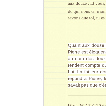
aux douze : Et vous,
de qui nous en irions
savons que toi, tu es
Quant aux douze, s
Pierre est éloquen
au nom des douze 
rendent compte qu’
Lui. La foi leur d
répond à Pierre, lu
savait pas que c’ét
16
Matt.
, 13 à 19
(v