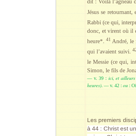
dit : Voilà l’agneau
Jésus se retournant, 
Rabbi (ce qui, interp
donc, et virent où il 
41
heure*.
André, le f
4
qui l’avaient suivi.
le Messie (ce qui, in
Simon, le fils de Jona
ici, et
ailleur
— v. 39 :
heures)
ou
. — v. 42 :
: Oi
Les premiers discip
à 44 : Christ est u