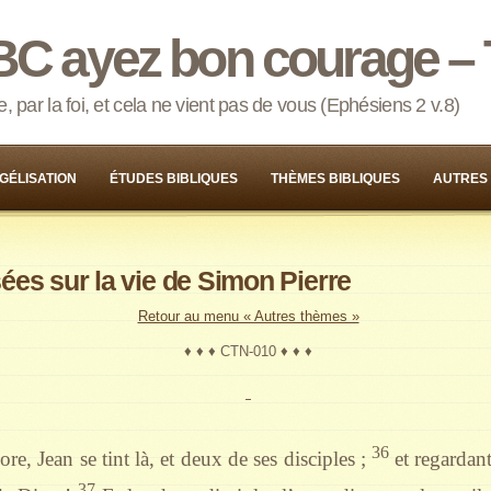
BC ayez bon courage – 
 par la foi, et cela ne vient pas de vous (Ephésiens 2 v.8)
GÉLISATION
ÉTUDES BIBLIQUES
THÈMES BIBLIQUES
AUTRES
es sur la vie de Simon Pierre
Retour au menu « Autres thèmes »
♦ ♦ ♦ CTN-010 ♦ ♦ ♦
36
e, Jean se tint là, et deux de ses disciples ;
et regardant
37