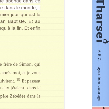
éché abonde dans ce
re dans le monde, il
mier jour qui est le
an Baptiste. Et au
u’à la fin. Et enfin
e frère de Simon, qui
z après moi, et je vous
19
suivirent.
Et passant
t eux [étaient] dans la
ur père Zébédée dans la