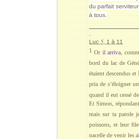
du parfait serviteur
à tous.
5
Luc
, 1 à 11
1
Or
il arriva
, comme
bord du lac de Géné
étaient descendus et l
pria de s’éloigner un 
quand il eut cessé de
Et Simon, répondant, 
mais sur ta parole je
poissons, et leur fil
nacelle de venir les a