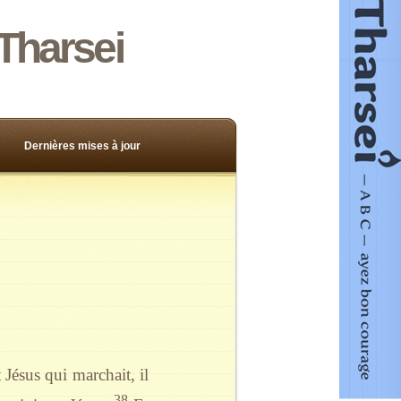
Tharsei
Dernières mises à jour
 Jésus qui marchait, il
38