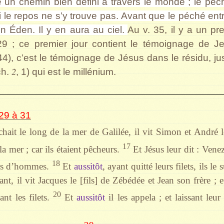
ce un chemin bien défini à travers le monde ; le p
si le repos ne s’y trouve pas. Avant que le péché ent
n Éden. Il y en aura au ciel.
Au v. 35, il y a un pre
9 ; ce premier jour contient le témoignage de Je
4), c’est le témoignage de Jésus dans le résidu, jusq
2
ch.
, 1) qui est le millénium.
29 à 31
ait le long de la mer de Galilée, il vit Simon et André l
17
 la mer ; car ils étaient pêcheurs.
Et Jésus leur dit : Vene
18
urs d’hommes.
Et
aussitôt
, ayant quitté leurs filets, ils le 
nt, il vit Jacques le [fils] de Zébédée et Jean son frère ; e
20
nt les filets.
Et
aussitôt
il les appela ; et laissant le