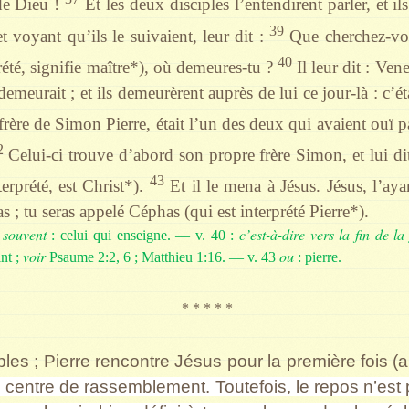
 de Dieu !
Et les deux disciples l’entendirent parler, et il
39
et voyant qu’ils le suivaient, leur dit :
Que cherchez-vous
40
rété, signifie maître*), où demeures-tu ?
Il leur dit : Vene
demeurait ; et ils demeurèrent auprès de lui ce jour-là : c’é
rère de Simon Pierre, était l’un des deux qui avaient ouï par
2
Celui-ci trouve d’abord son propre frère Simon, et lui d
43
terprété, est Christ*).
Et il le mena à Jésus. Jésus, l’aya
s ; tu seras appelé Céphas (qui est interprété Pierre*).
s
souvent
c’est-à-dire vers la fin de l
: celui qui enseigne. — v. 40 :
voir
ou
nt ;
Psaume 2:2, 6 ; Matthieu 1:16. — v. 43
: pierre.
* * * * *
les ; Pierre rencontre Jésus pour la première fois (
n centre de rassemblement. Toutefois, le repos n’est pas