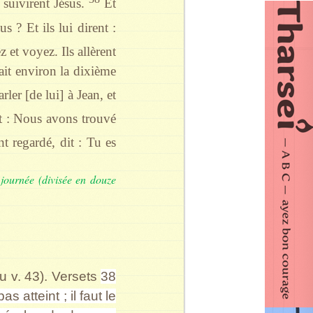
s suivirent Jésus.
Et
 ? Et ils lui dirent :
z et voyez. Ils allèrent
tait environ la dixième
ler [de lui] à Jean, et
it : Nous avons trouvé
nt regardé, dit : Tu es
a journée (divisée en douze
au v. 43). Versets
38
 atteint ; il faut le