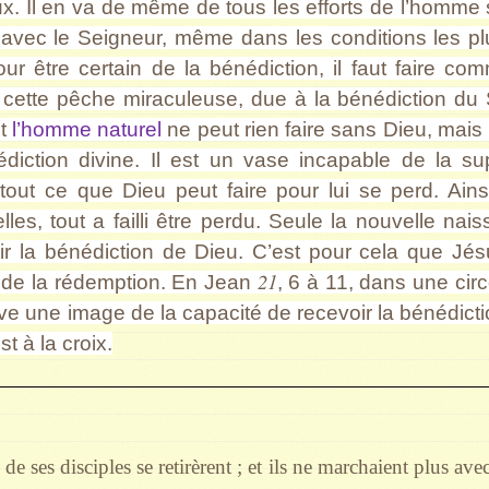
ux. Il en va de même de tous les efforts de l’homme s
 avec le Seigneur, même dans les conditions les plu
Pour être certain de la bénédiction, il faut faire co
e cette pêche miraculeuse, due à la bénédiction du
nt
l’homme naturel
ne peut rien faire sans Dieu, mais
édiction divine. Il est un vase incapable de la sup
tout ce que Dieu peut faire pour lui se perd. Ains
lles, tout a failli être perdu. Seule la nouvelle n
r la bénédiction de Dieu. C’est pour cela que Jésu
21
e de la rédemption. En Jean
, 6 à 11, dans une ci
ve une image de la capacité de recevoir la bénédict
t à la croix.
de ses disciples se retirèrent ; et ils ne marchaient plus ave