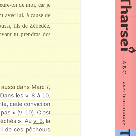
tire-toi de moi, car je
nt avec lui, à cause de
ssi, fils de Zébédée,
avant tu prendras des
1
e aussi dans Marc
,
Dans les
v. 8 à 10
,
te, cette conviction
 pas » (
v. 10
). C’est
 péchés ».
Au
v. 5
, la
vail de ces pêcheurs