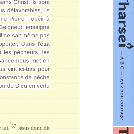
ans Christ, ils sont
s défavorables, ils
mme Pierre : obéir à
 Seigneur, enseigne
 il ne sait même pas
porter. Dans l’état
i les pêcheurs, les
aissance nous met en
s vint ici-bas pour
rconstance de pêche
ion de Dieu en vertu
67
c lui.
Jésus donc dit