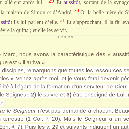
29
en allèrent après lui.
Et
aussitôt
, sortant de la synago
30
s la maison de Simon et d’André.
Or la belle-mère de S
31
ussitôt
ils lui parlent d’elle.
Et s’approchant, il la fit lev
èvre la quitta ; et elle les servit.
* * * * *
e Marc, nous avons la caractéristique des « aussit
ue est « il arriva ».
s disciples, remarquons que toutes les ressources s
roles « Venez après moi, et je vous ferai devenir 
rité à l’égard de la formation d’un serviteur de Dieu. 
 le Seigneur.
2)
le suivre et
3)
être enseigné de Lui.
er
.
vre le Seigneur
n’est pas demandé à chacun. Beauc
7
 terrestre (1 Cor.
, 20). Mais le Seigneur a un s
4
(Eph.
, 7). Puis
les v. 29 et suivants
indiquent un aut