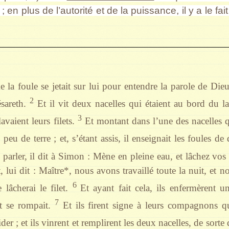
 ; en plus de l’autorité et de la puissance, il y a le fai
 la foule se jetait sur lui pour entendre la parole de Dieu,
2
sareth.
Et il vit deux nacelles qui étaient au bord du l
3
avaient leurs filets.
Et montant dans l’une des nacelles qu
peu de terre ; et, s’étant assis, il enseignait les foules de
 parler, il dit à Simon : Mène en pleine eau, et lâchez vos
lui dit : Maître*, nous avons travaillé toute la nuit, et n
6
 lâcherai le filet.
Et ayant fait cela, ils enfermèrent 
7
et se rompait.
Et ils firent signe à leurs compagnons qui
ider ; et ils vinrent et remplirent les deux nacelles, de sort