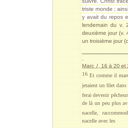
suivre. Christ tra
triste monde ; ain
y avait du repos e
lendemain du v. 2
deuxième jour (v. 4
un troisième jour (
1
Marc
, 16 à 20 et
16
Et comme il march
jetaient un filet dans
ferai devenir pêche
de là un peu plus ava
nacelle, raccommoda
nacelle avec les