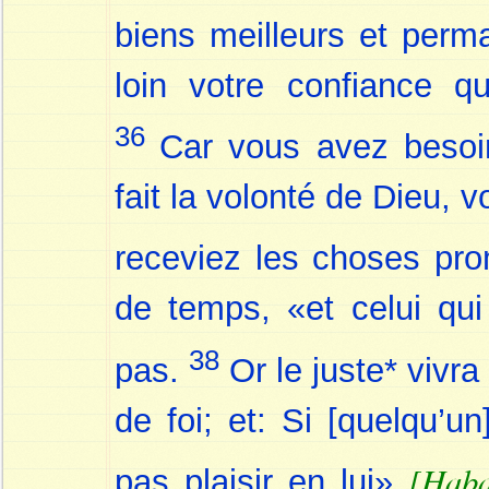
biens meilleurs et per
loin votre confiance 
36
Car vous avez besoin
fait la volonté de Dieu, 
receviez les choses pr
de temps, «et celui qui 
38
pas.
Or le juste* vivra
de foi; et: Si [quelqu’
[Haba
pas plaisir en lui»