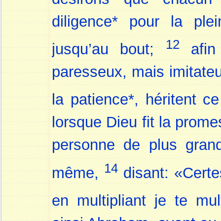
diligence* pour la ple
12
jusqu’au bout;
afin
paresseux, mais imitateur
la patience*, héritent c
lorsque Dieu fit la prome
personne de plus grand 
14
même,
disant: «Certes
en multipliant je te mult