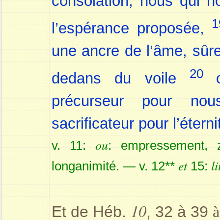
consolation, nous qui n
1
l’espérance proposée,
une ancre de l’âme, sûre
20
dedans du voile
précurseur pour nou
sacrificateur pour l’étern
ou
v. 11:
: empressement,
et
li
longanimité. — v. 12**
15:
10
Et de Héb.
, 32 à 39
à