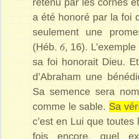
retenu par les cornes et
a été honoré par la foi 
seulement une prome
6
(Héb.
, 16). L’exempl
sa foi honorait Dieu. E
d’Abraham une bénédict
Sa semence sera nomb
comme le sable.
Sa vér
c’est en Lui que toutes
fois encore, quel e