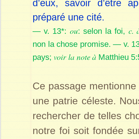
d’eux, savoir d’être ap
préparé une cité.
ou
c. 
— v. 13*:
: selon la foi,
non la chose promise. — v. 1
voir
la
note à
pays;
Matthieu 5:
Ce passage mentionne « 
une patrie céleste. No
rechercher de telles ch
notre foi soit fondée s