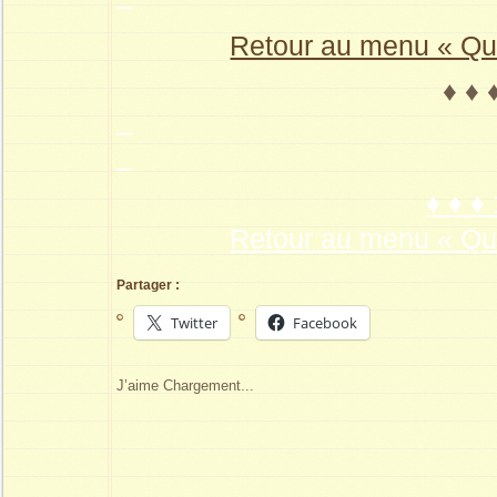
–
Retour au menu « Que
♦ ♦ 
–
–
♦ ♦ ♦
Retour au menu « Que
Partager :
Twitter
Facebook
J’aime
Chargement...