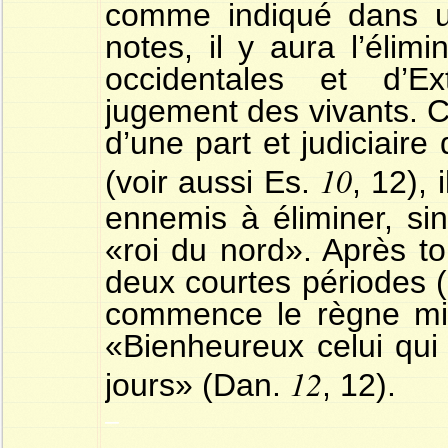
comme indiqué dans un
notes, il y aura l’élim
occidentales et d’E
jugement des vivants. C
d’une part et judiciaire
10
(voir aussi Es.
, 12),
ennemis à éliminer, si
«roi du nord». Après to
deux courtes périodes (
commence le règne mill
«Bienheureux celui qui 
12
jours» (Dan.
, 12).
–