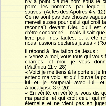
n’y a point d’autre nom sous le ci
parmi les hommes, par lequel il
sauvés. (Actes des Apôtres 4 v. 12)
Ce ne sont pas des choses vagues,
merveilleuses pour celui qui croit l
reconnaît devant Dieu qu’il est 
d’être condamné… mais il sait que 
livré pour nos fautes, et a été r
nous fussions déclarés justes » (Ro
Il répond à l’invitation de Jésus :
« Venez à moi, vous tous qui vous f
chargés, et moi, je vous donn
(Matthieu 11 v. 28)
« Voici je me tiens à la porte et je f
entend ma voix, et qu’il ouvre la po
lui et je souperai avec lui, e
Apocalypse 3 v. 20)
« En vérité, en vérité je vous dis q
ma parole, et qui croit celui qui 
éternelle et ne vient pas en juge