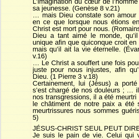
L’imagination du cœur de l’homme
sa jeunesse. (Genèse 8 v.21)
… mais Dieu constate son amour à
en ce que lorsque nous étions en
Christ est mort pour nous. (Romains
Dieu a tant aimé le monde, qu’il
unique afin que quiconque croit en 
mais qu’il ait la vie éternelle. (Év
v.16)
… Le Christ a souffert une fois pour
juste pour nous injustes, afin q
Dieu. (1 Pierre 3 v.18)
Certainement, lui (Jésus) a port
s’est chargé de nos douleurs ; … i
nos transgressions, il a été meurtri
le châtiment de notre paix a été s
meurtrissures nous sommes guéris
5)
JÉSUS-CHRIST SEUL PEUT DIRE
Je suis le pain de vie. Celui qui 