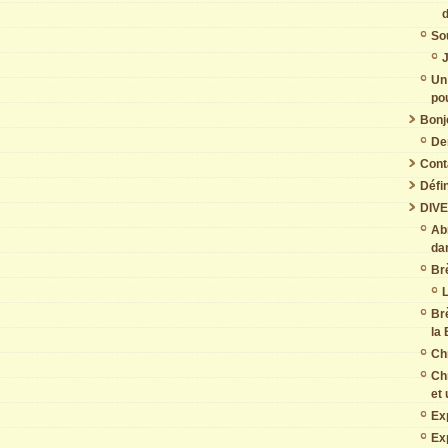
So
J
Un
pou
Bonj
De
Cont
Défin
DIV
Abr
da
Br
L
Br
la 
Chr
Chr
et 
Ex
Ex