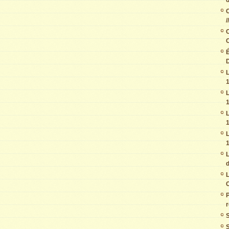
C
/
C
C
É
D
L
1
L
1
L
1
L
1
L
d
L
C
r
S
S