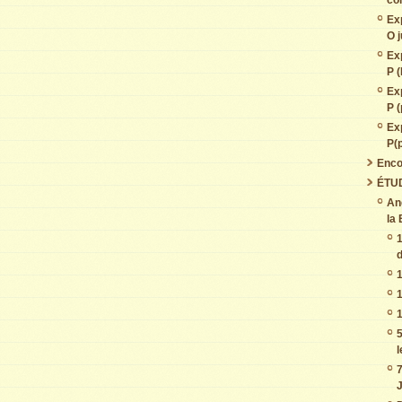
co
Ex
O j
Ex
P (
Ex
P (
Ex
P(
Enco
ÉTU
An
la 
1
d
1
1
1
5
7
J