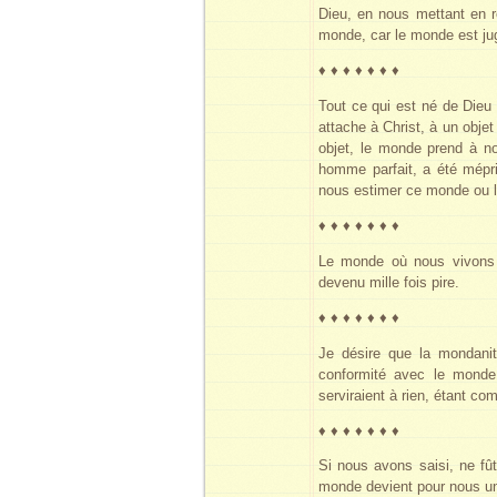
Dieu, en nous mettant en re
monde, car le monde est ju
♦ ♦ ♦ ♦ ♦ ♦ ♦
Tout ce qui est né de Dieu e
attache à Christ, à un obj
objet, le monde prend à no
homme parfait, a été mépri
nous estimer ce monde ou l
♦ ♦ ♦ ♦ ♦ ♦ ♦
Le monde où nous vivons a
devenu mille fois pire.
♦ ♦ ♦ ♦ ♦ ♦ ♦
Je désire que la mondanit
conformité avec le monde. 
serviraient à rien, étant c
♦ ♦ ♦ ♦ ♦ ♦ ♦
Si nous avons saisi, ne fût
monde devient pour nous un