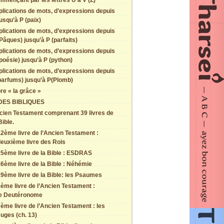
mmençant par les lettres U à V (Z)
plications de mots, d’expressions depuis
usqu’à P (paix)
plications de mots, d’expressions depuis
Pâques) jusqu’à P (parfaits)
plications de mots, d’expressions depuis
poésie) jusqu’à P (python)
plications de mots, d’expressions depuis
parfums) jusqu’à P(Plomb)
re « la grâce »
DES BIBLIQUES
cien Testament comprenant 39 livres de
Bible.
2ème livre de l’Ancien Testament :
euxième livre des Rois
5ème livre de la Bible : ESDRAS
6ème livre de la Bible : Néhémie
9ème livre de la Bible: les Psaumes
ème livre de l’Ancien Testament :
le Deutéronome
ème livre de l’Ancien Testament : les
uges (ch. 13)