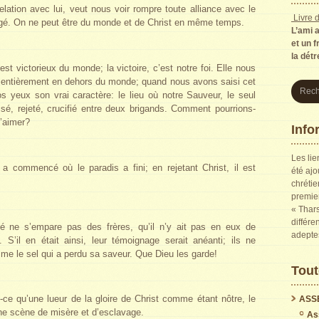
lation avec lui, veut nous voir rompre toute alliance avec le
Livre d
gé. On ne peut être du monde et de Christ en même temps.
L’ami 
et un f
la dét
st victorieux du monde; la victoire, c’est notre foi. Elle nous
et entièrement en dehors du monde; quand nous avons saisi cet
s yeux son vrai caractère: le lieu où notre Sauveur, le seul
sé, rejeté, crucifié entre deux brigands. Comment pourrions-
’aimer?
Info
Les lie
 commencé où le paradis a fini; en rejetant Christ, il est
été ajo
chrétie
premier
« Thars
différe
é ne s’empare pas des frères, qu’il n’y ait pas en eux de
adepte
S’il en était ainsi, leur témoignage serait anéanti; ils ne
omme le sel qui a perdu sa saveur. Que Dieu les garde!
Tout
-ce qu’une lueur de la gloire de Christ comme étant nôtre, le
ASS
e scène de misère et d’esclavage.
As