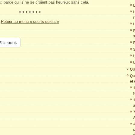
er, parce qu’ils ne se croient pas heureux sans cela.
L
♦ ♦ ♦ ♦ ♦ ♦ ♦
L
Retour au menu « courts sujets »
L
s
Facebook
P
U
U
Qu
Qu
et
1
f
1
7
A
A
p