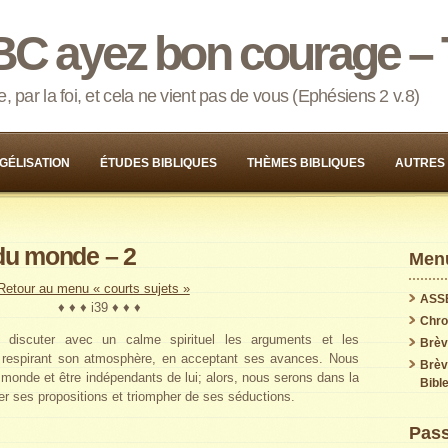
BC ayez bon courage – 
 par la foi, et cela ne vient pas de vous (Ephésiens 2 v.8)
GÉLISATION
ÉTUDES BIBLIQUES
THÈMES BIBLIQUES
AUTRES
du monde – 2
Menu
Retour au menu « courts sujets »
ASS
♦ ♦ ♦ i39 ♦ ♦ ♦
Chron
 discuter avec un calme spirituel les arguments et les
Brèv
respirant son atmosphère, en acceptant ses avances. Nous
Brèv
monde et être indépendants de lui; alors, nous serons dans la
Bible
ter ses propositions et triompher de ses séductions.
Pass