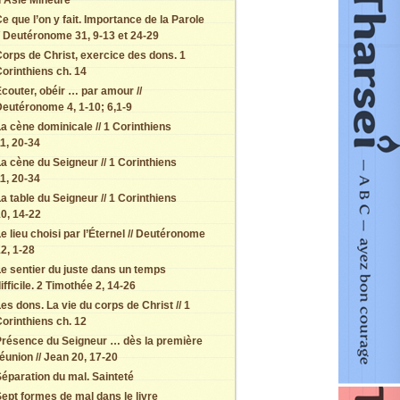
d’Asie Mineure
e que l’on y fait. Importance de la Parole
/ Deutéronome 31, 9-13 et 24-29
orps de Christ, exercice des dons. 1
orinthiens ch. 14
couter, obéir … par amour //
eutéronome 4, 1-10; 6,1-9
a cène dominicale // 1 Corinthiens
1, 20-34
a cène du Seigneur // 1 Corinthiens
1, 20-34
a table du Seigneur // 1 Corinthiens
0, 14-22
e lieu choisi par l’Éternel // Deutéronome
2, 1-28
e sentier du juste dans un temps
ifficile. 2 Timothée 2, 14-26
es dons. La vie du corps de Christ // 1
orinthiens ch. 12
Présence du Seigneur … dès la première
éunion // Jean 20, 17-20
éparation du mal. Sainteté
ept formes de mal dans le livre