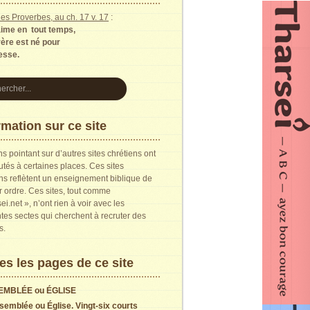
es Proverbes, au ch. 17 v. 17
:
aime en tout temps,
rère est né pour
resse.
rmation sur ce site
ns pointant sur d’autres sites chrétiens ont
utés à certaines places. Ces sites
ns reflètent un enseignement biblique de
 ordre. Ces sites, tout comme
ei.net », n’ont rien à voir avec les
ntes sectes qui cherchent à recruter des
s.
es les pages de ce site
EMBLÉE ou ÉGLISE
semblée ou Église. Vingt-six courts