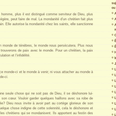
su
ou 
A
n homme, plus il est distingué comme serviteur de Dieu, plus
légère, peut faire de mal. La mondanité d’un chrétien fait plus
A
in. Elle autorise la mondanité chez les saints, elle sanctionne
C
 un monde de ténèbres, le monde nous persécutera. Plus nous
Ê
 trouverons de paix avec le monde. Pour un chrétien, la paix
ation et l’infidélité.
I
J
L
e monde-ci et le monde à venir, ni vous attacher au monde à
de-ci.
L
L
 une seule chose qui ne soit pas de Dieu, il se déshonore lui-
L
 son cœur. Vouloir garder quelques haillons avec sa robe de
lie? Dieu nous invite à avoir part au cortège glorieux de son
L
uelque chose indigne de cette solennité, cela le déshonore et
L
les chrétiens qui se mondanisent. Ils apportent au festin des
L