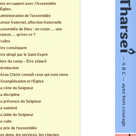
jets en rapport avec l’Assemblée
Église.
dministration de l’assemblée
mour fraternel, affection fraternelle
Assemblée de Dieu : un corps … une
maison … qu’est-ce ?
roître
Être conséquent
tre dirigé par le Saint Esprit
Hors du camp – Être séparé
ntroduction
ésus Christ connaît ceux qui sont siens
’évangélisation et l’Église
La cène du Seigneur
a discipline
La présence du Seigneur
a sainteté
a table du Seigneur
e culte
e prix de l’assemblée
es dons, les services, les charges