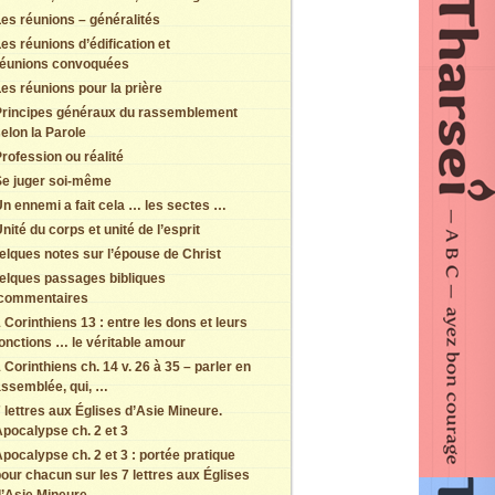
es réunions – généralités
es réunions d’édification et
réunions convoquées
es réunions pour la prière
Principes généraux du rassemblement
elon la Parole
rofession ou réalité
Se juger soi-même
n ennemi a fait cela … les sectes …
nité du corps et unité de l’esprit
elques notes sur l’épouse de Christ
elques passages bibliques
 commentaires
 Corinthiens 13 : entre les dons et leurs
onctions … le véritable amour
 Corinthiens ch. 14 v. 26 à 35 – parler en
assemblée, qui, …
 lettres aux Églises d’Asie Mineure.
pocalypse ch. 2 et 3
pocalypse ch. 2 et 3 : portée pratique
our chacun sur les 7 lettres aux Églises