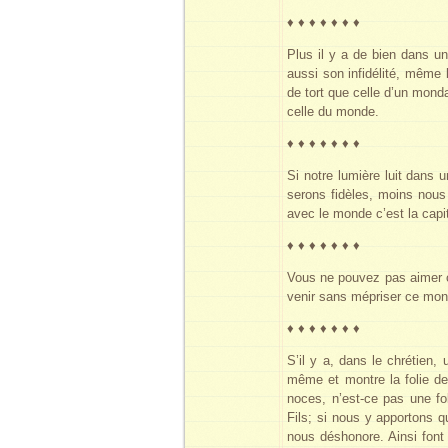
♦ ♦ ♦ ♦ ♦ ♦ ♦
Plus il y a de bien dans u
aussi son infidélité, même 
de tort que celle d’un monda
celle du monde.
♦ ♦ ♦ ♦ ♦ ♦ ♦
Si notre lumière luit dans
serons fidèles, moins nous
avec le monde c’est la capitul
♦ ♦ ♦ ♦ ♦ ♦ ♦
Vous ne pouvez pas aimer c
venir sans mépriser ce mon
♦ ♦ ♦ ♦ ♦ ♦ ♦
S’il y a, dans le chrétien,
même et montre la folie de
noces, n’est-ce pas une fo
Fils; si nous y apportons q
nous déshonore. Ainsi font 