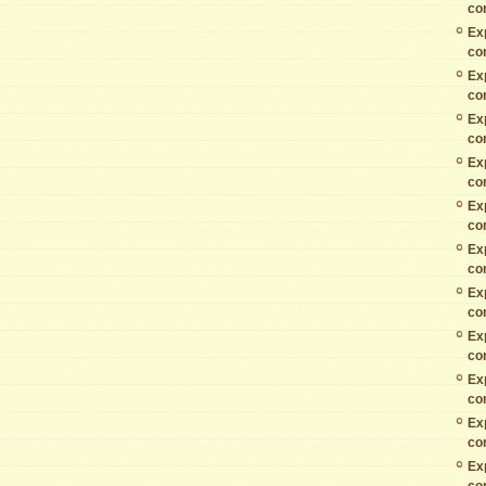
co
Ex
co
Ex
co
Ex
co
Ex
co
Ex
co
Ex
co
Ex
co
Ex
co
Ex
co
Ex
co
Ex