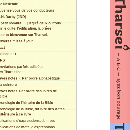
de Néhémie
uvenez-vous de vos conducteurs
.N. Darby (JND)
 petit nombre … jusqu’à deux ou trois
r le culte, l’édification, la prière
our et bienvenue sur Tharsei,
rnières mises à jour
act
itions et +
ERS
éviations parfois utilisées
ns Tharsei.net
èves notes ». Par ordre alphabétique
a ceinture
èves notes. Par ordre des livres de
Bible
onologie de l’histoire de la Bible
onologie de la Bible, du livre des Actes
ultérieure à ce livre
plications d’expressions, de mots
plications de mots, d’expressions