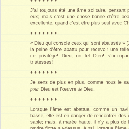
♦ ♦ ♦ ♦ ♦ ♦ ♦
J’ai toujours été une âme solitaire, pensant
eux; mais c’est une chose bonne d’être be
excellente, quand c’est être plus seul avec Chr
♦ ♦ ♦ ♦ ♦ ♦ ♦
« Dieu qui console ceux qui sont abaissés » (2
la peine d’être abattu pour recevoir une tel
ce privilège! Dieu, un tel Dieu! s’occup
tristesses!
♦ ♦ ♦ ♦ ♦ ♦ ♦
Je sens de plus en plus, comme nous le sa
pour
de
Dieu est l’œuvre
Dieu.
♦ ♦ ♦ ♦ ♦ ♦ ♦
Lorsque l’âme est abattue, comme un navi
basse, elle est en danger de rencontrer des 
sable; mais, à marée haute, il n’y a plus de
navire flotte au-dessus. Ainsi, lorsque l’âme