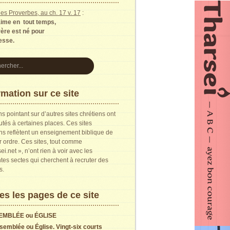
es Proverbes, au ch. 17 v. 17
:
aime en tout temps,
rère est né pour
resse.
rmation sur ce site
ns pointant sur d’autres sites chrétiens ont
utés à certaines places. Ces sites
ns reflètent un enseignement biblique de
 ordre. Ces sites, tout comme
ei.net », n’ont rien à voir avec les
ntes sectes qui cherchent à recruter des
s.
es les pages de ce site
EMBLÉE ou ÉGLISE
semblée ou Église. Vingt-six courts