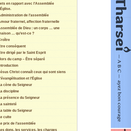
jets en rapport avec l’Assemblée
Église.
dministration de l’assemblée
mour fraternel, affection fraternelle
Assemblée de Dieu : un corps … une
maison … qu’est-ce ?
roître
Être conséquent
tre dirigé par le Saint Esprit
Hors du camp – Être séparé
ntroduction
ésus Christ connaît ceux qui sont siens
’évangélisation et l’Église
La cène du Seigneur
a discipline
La présence du Seigneur
a sainteté
a table du Seigneur
e culte
e prix de l’assemblée
es dons, les services, les charges