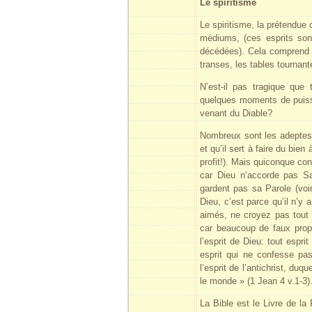
Le spiritisme
Le spiritisme, la prétendue
médiums, (ces esprits son
décédées). Cela comprend é
transes, les tables tourna
N’est-il pas tragique que
quelques moments de puissa
venant du Diable?
Nombreux sont les adeptes 
et qu’il sert à faire du bien
profit!). Mais quiconque conna
car Dieu n’accorde pas Sa
gardent pas sa Parole (voir
Dieu, c’est parce qu’il n’y
aimés, ne croyez pas tout e
car beaucoup de faux prop
l’esprit de Dieu: tout espr
esprit qui ne confesse pas
l’esprit de l’antichrist, duq
le monde » (1 Jean 4 v.1-3)
La Bible est le Livre de la 