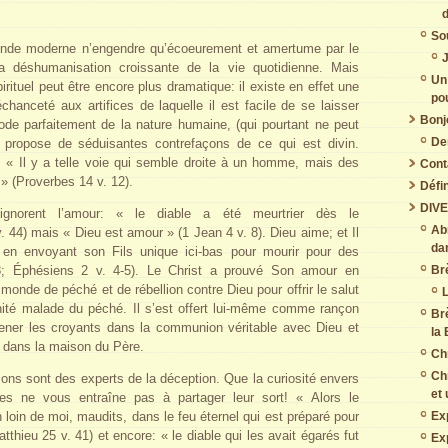
So
monde moderne n’engendre qu’écoeurement et amertume par le
J
a déshumanisation croissante de la vie quotidienne. Mais
Un
rituel peut être encore plus dramatique: il existe en effet une
pou
chanceté aux artifices de laquelle il est facile de se laisser
Bonj
ode parfaitement de la nature humaine, (qui pourtant ne peut
De
 propose de séduisantes contrefaçons de ce qui est divin.
t: « Il y a telle voie qui semble droite à un homme, mais des
Cont
 » (Proverbes 14 v. 12).
Défin
DIV
norent l’amour: « le diable a été meurtrier dès le
Abr
44) mais « Dieu est amour » (1 Jean 4 v. 8). Dieu aime; et Il
da
en envoyant son Fils unique ici-bas pour mourir pour des
; Éphésiens 2 v. 4-5). Le Christ a prouvé Son amour en
Br
monde de péché et de rébellion contre Dieu pour offrir le salut
L
ité malade du péché. Il s’est offert lui-même comme rançon
Br
ener les croyants dans la communion véritable avec Dieu et
la 
ôt dans la maison du Père.
Chr
Chr
ns sont des experts de la déception. Que la curiosité envers
et 
es ne vous entraîne pas à partager leur sort! « Alors le
 loin de moi, maudits, dans le feu éternel qui est préparé pour
Ex
tthieu 25 v. 41) et encore: « le diable qui les avait égarés fut
Ex