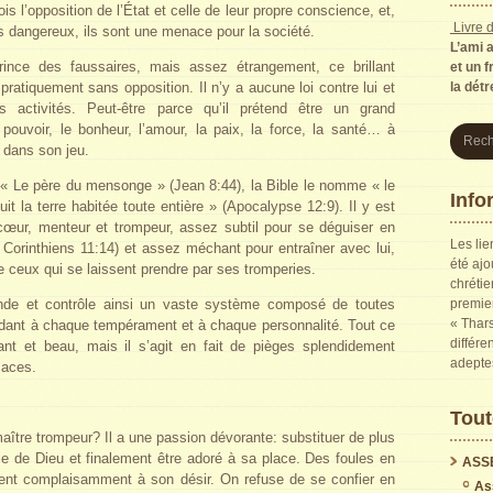
fois l’opposition de l’État et celle de leur propre conscience, et,
Livre d
as dangereux, ils sont une menace pour la société.
L’ami 
nce des faussaires, mais assez étrangement, ce brillant
et un f
pratiquement sans opposition. Il n’y a aucune loi contre lui et
la dét
activités. Peut-être parce qu’il prétend être un grand
 pouvoir, le bonheur, l’amour, la paix, la force, la santé… à
r dans son jeu.
e « Le père du mensonge » (Jean 8:44), la Bible le nomme « le
Info
uit la terre habitée toute entière » (Apocalypse 12:9). Il y est
œur, menteur et trompeur, assez subtil pour se déguiser en
Les lie
 Corinthiens 11:14) et assez méchant pour entraîner avec lui,
été ajo
e ceux qui se laissent prendre par ses tromperies.
chrétie
nde et contrôle ainsi un vaste système composé de toutes
premier
« Thars
ndant à chaque tempérament et à chaque personnalité. Tout ce
différe
ant et beau, mais il s’agit en fait de pièges splendidement
adepte
caces.
Tout
aître trompeur? Il a une passion dévorante: substituer de plus
le de Dieu et finalement être adoré à sa place. Des foules en
ASS
ent complaisamment à son désir. On refuse de se confier en
As