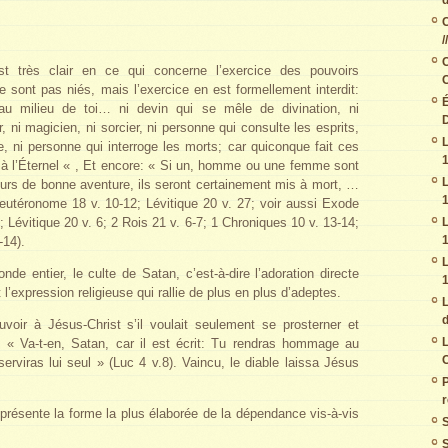
C
/
C
st très clair en ce qui concerne l’exercice des pouvoirs
C
e sont pas niés, mais l’exercice en est formellement interdit:
É
au milieu de toi… ni devin qui se mêle de divination, ni
D
, ni magicien, ni sorcier, ni personne qui consulte les esprits,
L
, ni personne qui interroge les morts; car quiconque fait ces
1
à l’Éternel « , Et encore: « Si un, homme ou une femme sont
L
eurs de bonne aventure, ils seront certainement mis à mort, …
1
Deutéronome 18 v. 10-12; Lévitique 20 v. 27; voir aussi Exode
L
 ; Lévitique 20 v. 6; 2 Rois 21 v. 6-7; 1 Chroniques 10 v. 13-14;
1
-14).
L
de entier, le culte de Satan, c’est-à-dire l’adoration directe
1
l’expression religieuse qui rallie de plus en plus d’adeptes.
L
d
oir à Jésus-Christ s’il voulait seulement se prosterner et
L
it: « Va-t-en, Satan, car il est écrit: Tu rendras hommage au
C
serviras lui seul » (Luc 4 v.8). Vaincu, le diable laissa Jésus
r
présente la forme la plus élaborée de la dépendance vis-à-vis
S
S