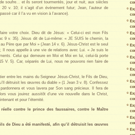
 de soufre… et ils seront tourmentés, jour et nuit, aux siècles
co
20 v. 10; il s’agit d’un événement futur; Jean, l’auteur de
Ex
passé car il l’a vu en vision à l’avance).
co
Ex
co
 faire votre choix. Dieu dit de Jésus: « Celui-ci est mon Fils
Ex
Luc 9 v. 35). Jésus dit de Lui-même: « JE SUIS le chemin, la
co
nt au Père que par Moi » (Jean 14 v. 6). Jésus-Christ est le seul
Ex
 Il nous appelle à une vie de relations avec Lui. « Je suis le
co
ments. Celui qui demeure en Moi et Moi en lui, celui-là porte
Ex
15 V. 5). Car, séparés de Lui, nous ne pouvons rien faire de
co
Ex
co
tier entre les mains du Seigneur Jésus-Christ, le Fils de Dieu,
Ex
u’Il détruisit les œuvres du diable » (1 Jean 3 v. 8). Confessez
co
 pardonnera et vous lavera par Son sang précieux. Il fera de
Ex
ors vous jouirez aussitôt d’une vie nouvelle dans le Christ,
co
intenant et pour l’éternité.
Ex
 réelle contre le prince des faussaires, contre le Maître
co
Ex
co
ils de Dieu a été manifesté, afin qu’il détruisit les œuvres
Ex