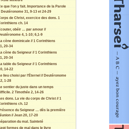
d’Asie Mineure
e que l’on y fait. Importance de la Parole
/ Deutéronome 31, 9-13 et 24-29
orps de Christ, exercice des dons. 1
orinthiens ch. 14
couter, obéir … par amour //
eutéronome 4, 1-10; 6,1-9
a cène dominicale // 1 Corinthiens
1, 20-34
a cène du Seigneur // 1 Corinthiens
1, 20-34
a table du Seigneur // 1 Corinthiens
0, 14-22
e lieu choisi par l’Éternel // Deutéronome
2, 1-28
e sentier du juste dans un temps
ifficile. 2 Timothée 2, 14-26
es dons. La vie du corps de Christ // 1
orinthiens ch. 12
Présence du Seigneur … dès la première
éunion // Jean 20, 17-20
éparation du mal. Sainteté
ept formes de mal dans le livre