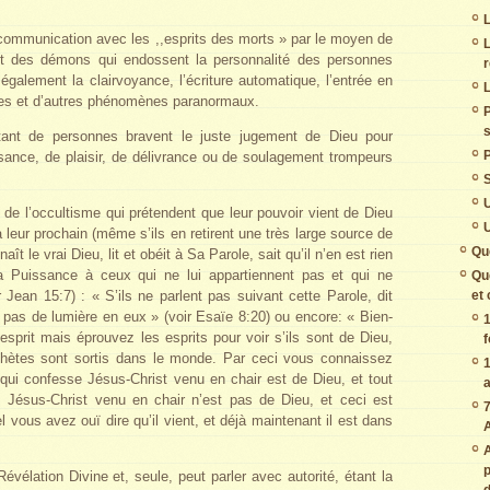
L
 communication avec les ,,esprits des morts » par le moyen de
L
t des démons qui endossent la personnalité des personnes
galement la clairvoyance, l’écriture automatique, l’entrée en
L
ntes et d’autres phénomènes paranormaux.
s
 tant de personnes bravent le juste jugement de Dieu pour
P
nce, de plaisir, de délivrance ou de soulagement trompeurs
U
de l’occultisme qui prétendent que leur pouvoir vient de Dieu
U
 à leur prochain (même s’ils en retirent une très large source de
Qu
ît le vrai Dieu, lit et obéit à Sa Parole, sait qu’il n’en est rien
 Puissance à ceux qui ne lui appartiennent pas et qui ne
Qu
et
 Jean 15:7) : « S’ils ne parlent pas suivant cette Parole, dit
 a pas de lumière en eux » (voir Esaïe 8:20) ou encore: « Bien-
1
sprit mais éprouvez les esprits pour voir s’ils sont de Dieu,
f
hètes sont sortis dans le monde. Par ceci vous connaissez
1
it qui confesse Jésus-Christ venu en chair est de Dieu, et tout
 Jésus-Christ venu en chair n’est pas de Dieu, et ceci est
7
uel vous avez ouï dire qu’il vient, et déjà maintenant il est dans
A
.
A
p
Révélation Divine et, seule, peut parler avec autorité, étant la