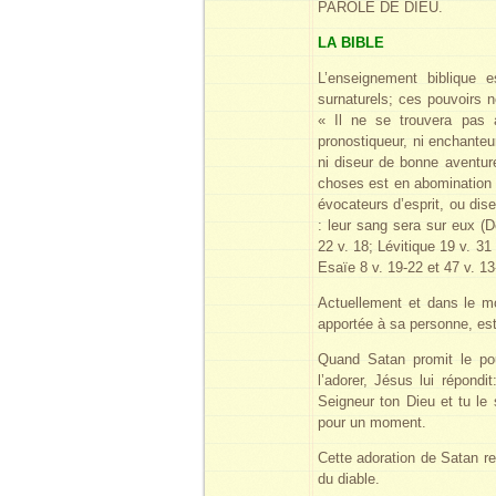
PAROLE DE DIEU.
LA BIBLE
L’enseignement biblique e
surnaturels; ces pouvoirs n
« Il ne se trouvera pas 
pronostiqueur, ni enchanteur
ni diseur de bonne aventure
choses est en abomination 
évocateurs d’esprit, ou dis
: leur sang sera sur eux (
22 v. 18; Lévitique 19 v. 31
Esaïe 8 v. 19-22 et 47 v. 13
Actuellement et dans le mon
apportée à sa personne, est 
Quand Satan promit le pouv
l’adorer, Jésus lui répond
Seigneur ton Dieu et tu le 
pour un moment.
Cette adoration de Satan re
du diable.