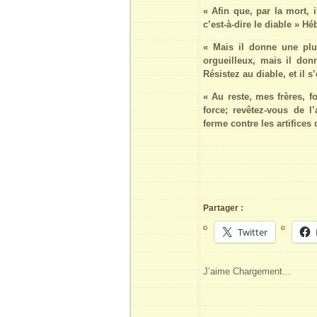
« Afin que, par la mort, i
c’est-à-dire le diable » Hé
« Mais il donne une plus
orgueilleux, mais il do
Résistez au diable, et il s
« Au reste, mes frères, f
force; revêtez-vous de l
ferme contre les artifices
Partager :
Twitter
J’aime
Chargement...