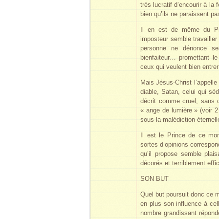
très lucratif d’encourir à la 
bien qu’ils ne paraissent p
Il en est de même du Pri
imposteur semble travailler 
personne ne dénonce ses 
bienfaiteur… promettant le
ceux qui veulent bien entre
Mais Jésus-Christ l’appell
diable, Satan, celui qui séd
décrit comme cruel, sans c
« ange de lumière » (voir 2
sous la malédiction éternell
Il est le Prince de ce mo
sortes d’opinions correspo
qu’il propose semble plais
décorés et terriblement effi
SON BUT
Quel but poursuit donc ce m
en plus son influence à cel
nombre grandissant répond