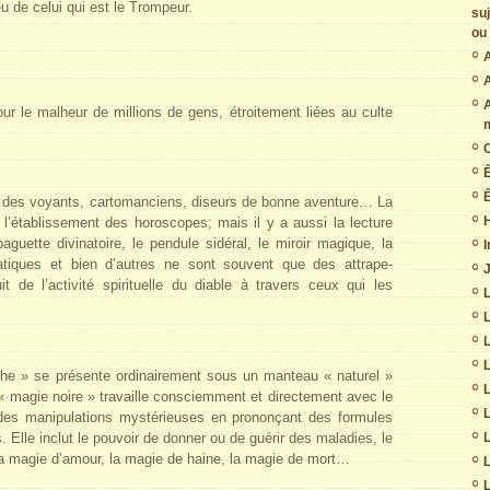
eu de celui qui est le Trompeur.
su
ou 
A
A
ur le malheur de millions de gens, étroitement liées au culte
C
Ê
par des voyants, cartomanciens, diseurs de bonne aventure… La
 l’établissement des horoscopes; mais il y a aussi la lecture
aguette divinatoire, le pendule sidéral, le miroir magique, la
I
tiques et bien d’autres ne sont souvent que des attrape-
J
it de l’activité spirituelle du diable à travers ceux qui les
L
L
he » se présente ordinairement sous un manteau « naturel »
L
 « magie noire » travaille consciemment et directement avec le
L
 des manipulations mystérieuses en prononçant des formules
L
Elle inclut le pouvoir de donner ou de guérir des maladies, le
 la magie d’amour, la magie de haine, la magie de mort…
L
L