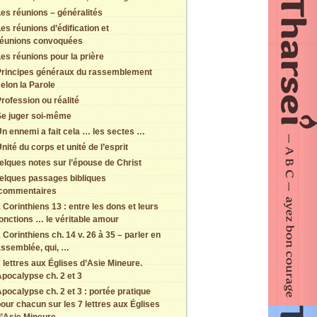
es réunions – généralités
es réunions d’édification et
réunions convoquées
es réunions pour la prière
Principes généraux du rassemblement
elon la Parole
rofession ou réalité
Se juger soi-même
n ennemi a fait cela … les sectes …
nité du corps et unité de l’esprit
elques notes sur l’épouse de Christ
elques passages bibliques
 commentaires
 Corinthiens 13 : entre les dons et leurs
onctions … le véritable amour
 Corinthiens ch. 14 v. 26 à 35 – parler en
assemblée, qui, …
 lettres aux Églises d’Asie Mineure.
pocalypse ch. 2 et 3
pocalypse ch. 2 et 3 : portée pratique
our chacun sur les 7 lettres aux Églises