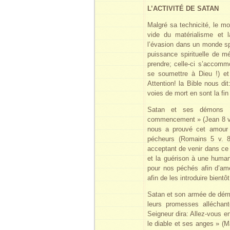
L’ACTIVITÉ DE SATAN
Malgré sa technicité, le 
vide du matérialisme et l
l’évasion dans un monde spi
puissance spirituelle de mé
prendre; celle-ci s’accomm
se soumettre à Dieu !) et
Attention! la Bible nous di
voies de mort en sont la fin
Satan et ses démons ig
commencement » (Jean 8 v. 
nous a prouvé cet amour 
pécheurs (Romains 5 v. 8
acceptant de venir dans ce 
et la guérison à une human
pour nos péchés afin d’am
afin de les introduire bient
Satan et son armée de démo
leurs promesses alléchant
Seigneur dira: Allez-vous en
le diable et ses anges » (Ma