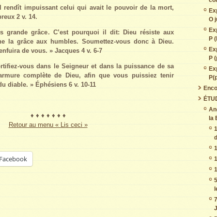
co
l rendît impuissant celui qui avait le pouvoir de la mort,
Ex
breux 2 v. 14.
O j
Ex
 grande grâce. C’est pourquoi il dit: Dieu résiste aux
P (
nne la grâce aux humbles. Soumettez-vous donc à Dieu.
Ex
’enfuira de vous. » Jacques 4 v. 6-7
P (
ortifiez-vous dans le Seigneur et dans la puissance de sa
Ex
’armure complète de Dieu, afin que vous puissiez tenir
P(
 du diable. » Éphésiens 6 v. 10-11
Enco
ÉTU
An
♦ ♦ ♦ ♦ ♦ ♦ ♦
la 
Retour au menu « Lis ceci »
1
d
1
Facebook
1
1
5
7
J