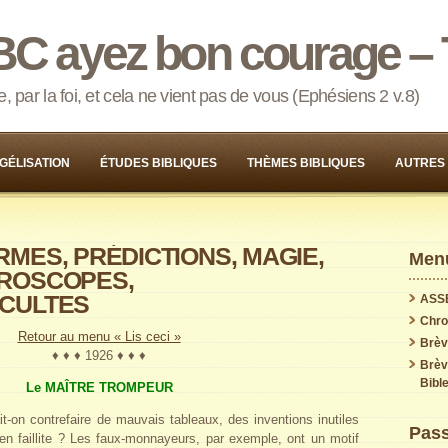
BC ayez bon courage – 
 par la foi, et cela ne vient pas de vous (Ephésiens 2 v.8)
GÉLISATION
ÉTUDES BIBLIQUES
THÈMES BIBLIQUES
AUTRES
RMES, PRÉDICTIONS, MAGIE,
Menu
OROSCOPES,
CCULTES
ASS
Chron
Retour au menu « Lis ceci »
Brèv
♦ ♦ ♦ 1926 ♦ ♦ ♦
Brèv
Bible
Le MAÎTRE TROMPEUR
ait-on contrefaire de mauvais tableaux, des inventions inutiles
Pass
 en faillite ? Les faux-monnayeurs, par exemple, ont un motif