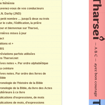
de Néhémie
uvenez-vous de vos conducteurs
.N. Darby (JND)
 petit nombre … jusqu’à deux ou trois
r le culte, l’édification, la prière
our et bienvenue sur Tharsei,
rnières mises à jour
act
itions et +
ERS
éviations parfois utilisées
ns Tharsei.net
èves notes ». Par ordre alphabétique
a ceinture
èves notes. Par ordre des livres de
Bible
onologie de l’histoire de la Bible
onologie de la Bible, du livre des Actes
ultérieure à ce livre
plications d’expressions, de mots
plications de mots, d’expressions