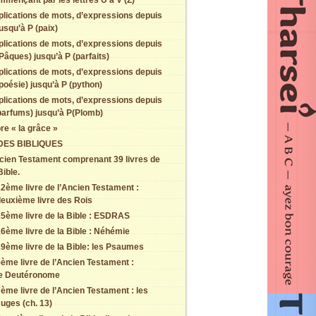
mmençant par les lettres U à V (Z)
plications de mots, d’expressions depuis
usqu’à P (paix)
plications de mots, d’expressions depuis
Pâques) jusqu’à P (parfaits)
plications de mots, d’expressions depuis
poésie) jusqu’à P (python)
plications de mots, d’expressions depuis
parfums) jusqu’à P(Plomb)
re « la grâce »
DES BIBLIQUES
cien Testament comprenant 39 livres de
Bible.
2ème livre de l’Ancien Testament :
euxième livre des Rois
5ème livre de la Bible : ESDRAS
6ème livre de la Bible : Néhémie
9ème livre de la Bible: les Psaumes
ème livre de l’Ancien Testament :
le Deutéronome
ème livre de l’Ancien Testament : les
uges (ch. 13)