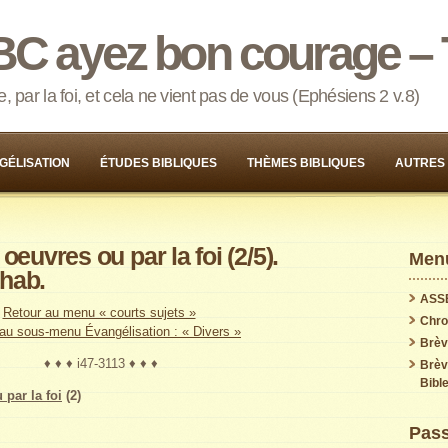
BC ayez bon courage – 
 par la foi, et cela ne vient pas de vous (Ephésiens 2 v.8)
GÉLISATION
ÉTUDES BIBLIQUES
THÈMES BIBLIQUES
AUTRES
oeuvres ou par la foi (2/5).
Menu
hab.
ASS
Retour au menu « courts sujets »
Chron
au sous-menu Évangélisation : « Divers »
Brèv
♦ ♦ ♦ i47-3113 ♦ ♦ ♦
Brèv
Bible
 par la foi
(2)
Pass