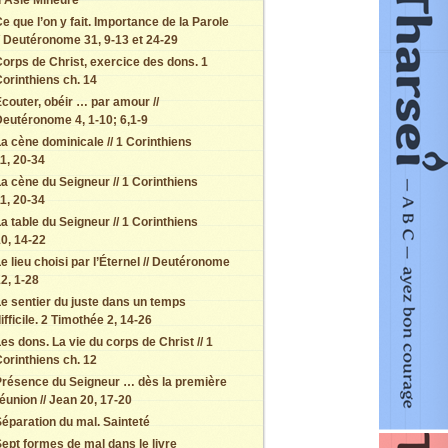
d’Asie Mineure
e que l’on y fait. Importance de la Parole
/ Deutéronome 31, 9-13 et 24-29
orps de Christ, exercice des dons. 1
orinthiens ch. 14
couter, obéir … par amour //
eutéronome 4, 1-10; 6,1-9
a cène dominicale // 1 Corinthiens
1, 20-34
a cène du Seigneur // 1 Corinthiens
1, 20-34
a table du Seigneur // 1 Corinthiens
0, 14-22
e lieu choisi par l’Éternel // Deutéronome
2, 1-28
e sentier du juste dans un temps
ifficile. 2 Timothée 2, 14-26
es dons. La vie du corps de Christ // 1
orinthiens ch. 12
Présence du Seigneur … dès la première
éunion // Jean 20, 17-20
éparation du mal. Sainteté
ept formes de mal dans le livre