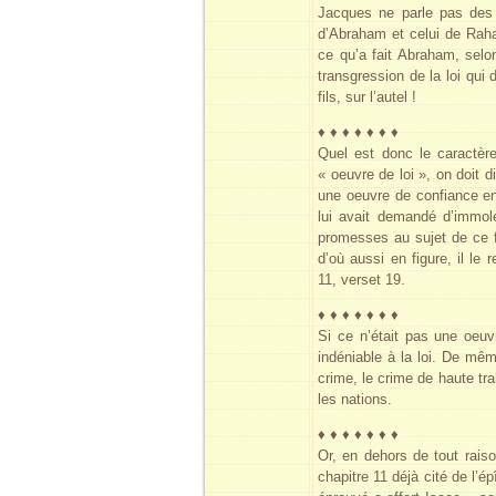
Jacques ne parle pas des o
d’Abraham et celui de Rahab
ce qu’a fait Abraham, selo
transgression de la loi qui
fils, sur l’autel !
♦ ♦ ♦ ♦ ♦ ♦ ♦
Quel est donc le caractère 
« oeuvre de loi », on doit 
une oeuvre de confiance en
lui avait demandé d’immole
promesses au sujet de ce fil
d’où aussi en figure, il le
11, verset 19.
♦ ♦ ♦ ♦ ♦ ♦ ♦
Si ce n’était pas une oeuv
indéniable à la loi. De mê
crime, le crime de haute tr
les nations.
♦ ♦ ♦ ♦ ♦ ♦ ♦
Or, en dehors de tout rais
chapitre 11 déjà cité de l’é