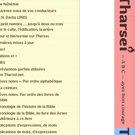
de Néhémie
uvenez-vous de vos conducteurs
.N. Darby (JND)
 petit nombre … jusqu’à deux ou trois
r le culte, l’édification, la prière
our et bienvenue sur Tharsei,
rnières mises à jour
act
itions et +
ERS
éviations parfois utilisées
ns Tharsei.net
èves notes ». Par ordre alphabétique
a ceinture
èves notes. Par ordre des livres de
Bible
onologie de l’histoire de la Bible
onologie de la Bible, du livre des Actes
ultérieure à ce livre
plications d’expressions, de mots
plications de mots, d’expressions