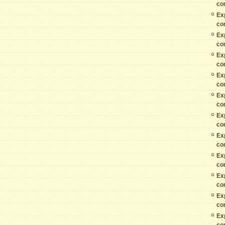
co
Ex
co
Ex
co
Ex
co
Ex
co
Ex
co
Ex
co
Ex
co
Ex
co
Ex
co
Ex
co
Ex