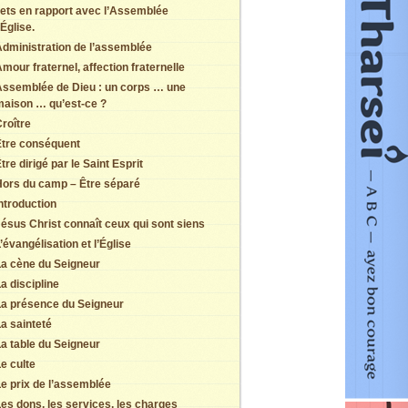
jets en rapport avec l’Assemblée
Église.
dministration de l’assemblée
mour fraternel, affection fraternelle
Assemblée de Dieu : un corps … une
maison … qu’est-ce ?
roître
Être conséquent
tre dirigé par le Saint Esprit
Hors du camp – Être séparé
ntroduction
ésus Christ connaît ceux qui sont siens
’évangélisation et l’Église
La cène du Seigneur
a discipline
La présence du Seigneur
a sainteté
a table du Seigneur
e culte
e prix de l’assemblée
es dons, les services, les charges