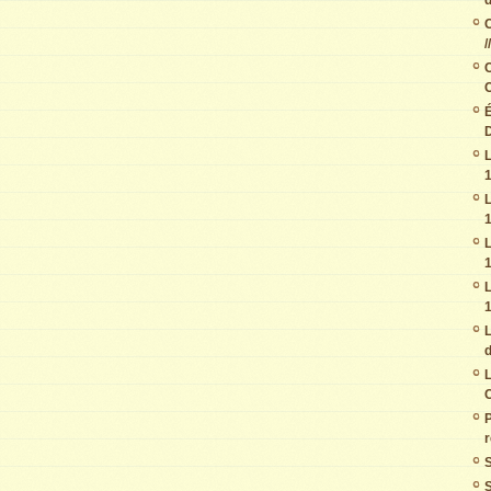
C
/
C
C
É
D
L
1
L
1
L
1
L
1
L
d
L
C
r
S
S