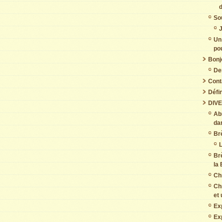
So
J
Un
pou
Bonj
De
Cont
Défin
DIV
Abr
da
Br
L
Br
la 
Chr
Chr
et 
Ex
Ex