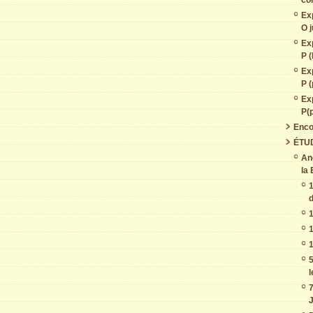
co
Ex
O j
Ex
P (
Ex
P (
Ex
P(
Enco
ÉTU
An
la 
1
d
1
1
1
5
7
J