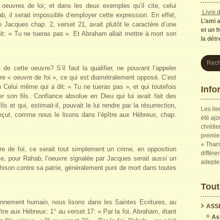
euvres de loi; et dans les deux exemples qu’il cite, celui
Livre d
, il serait impossible d’employer cette expression. En effet,
L’ami 
n Jacques chap. 2, verset 21, avait plutôt le caractère d’une
et un f
 dit: « Tu ne tueras pas ». Et Abraham allait mettre à mort son
la dét
de cette oeuvre? S’il faut la qualifier, ne pouvant l’appeler
dire « oeuvre de foi », ce qui est diamétralement opposé. C’est
 Celui même qui a dit: « Tu ne tueras pas », et qui toutefois
Info
r son fils. Confiance absolue en Dieu qui lui avait fait des
s et qui, estimait-il, pouvait le lui rendre par la résurrection,
Les lie
 reçut, comme nous le lisons dans l’épître aux Hébreux, chap.
été ajo
chrétie
premier
« Thars
re de foi, ce serait tout simplement un crime, en opposition
différe
me, pour Rahab, l’oeuvre signalée par Jacques serait aussi un
adepte
ahison contre sa patrie, généralement puni de mort dans toutes
Tout
onnement humain, nous lisons dans les Saintes Ecritures, au
ASS
pître aux Hébreux: 1° au verset 17: « Par la foi, Abraham, étant
As