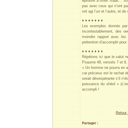
éprouvé a offert Isaac… son
pas avec ceux qui n’ont pas
ont agi l’un et l’autre, et d
♦ ♦ ♦ ♦ ♦ ♦ ♦
Les exemples donnés par 
incontestablement, des oe
moindre rapport avec les
prétention d’accomplir pour 
♦ ♦ ♦ ♦ ♦ ♦ ♦
Répétons ici que le salut n
Psaume 49, versets 7 et 8, 
« Un homme ne pourra en au
car précieux est le rachat de
serait désespérante s’il n’
puissance du shéol » (c’es
accompli !
Retour 
Partager :