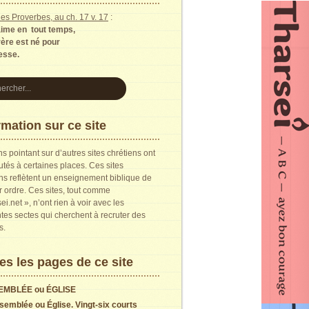
es Proverbes, au ch. 17 v. 17
:
aime en tout temps,
rère est né pour
resse.
rmation sur ce site
ns pointant sur d’autres sites chrétiens ont
utés à certaines places. Ces sites
ns reflètent un enseignement biblique de
 ordre. Ces sites, tout comme
ei.net », n’ont rien à voir avec les
ntes sectes qui cherchent à recruter des
s.
es les pages de ce site
EMBLÉE ou ÉGLISE
semblée ou Église. Vingt-six courts