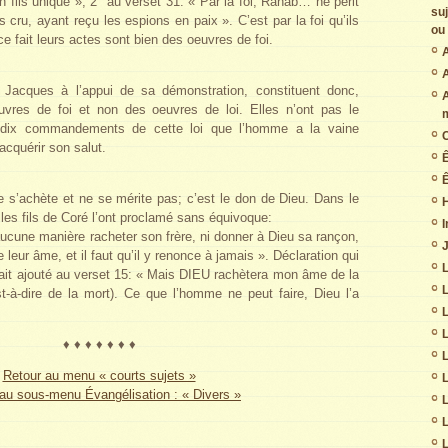
 fils unique »; 2° au verset 31: « Par la foi, Rahab… ne périt
su
 cru, ayant reçu les espions en paix ». C’est par la foi qu’ils
ou 
e ce fait leurs actes sont bien des oeuvres de foi.
A
A
Jacques à l’appui de sa démonstration, constituent donc,
uvres de foi et non des oeuvres de loi. Elles n’ont pas le
 dix commandements de cette loi que l’homme a la vaine
C
acquérir son salut.
Ê
e s’achète et ne se mérite pas; c’est le don de Dieu. Dans le
les fils de Coré l’ont proclamé sans équivoque:
I
cune manière racheter son frère, ni donner à Dieu sa rançon,
J
 leur âme, et il faut qu’il y renonce à jamais ». Déclaration qui
L
était ajouté au verset 15: « Mais DIEU rachètera mon âme de la
t-à-dire de la mort). Ce que l’homme ne peut faire, Dieu l’a
L
♦ ♦ ♦ ♦ ♦ ♦ ♦
L
Retour au menu « courts sujets »
L
au sous-menu Évangélisation : « Divers »
L
L
L