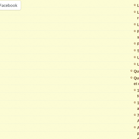
Facebook
L
L
L
s
P
U
U
Qu
Qu
et
1
f
1
7
A
A
p