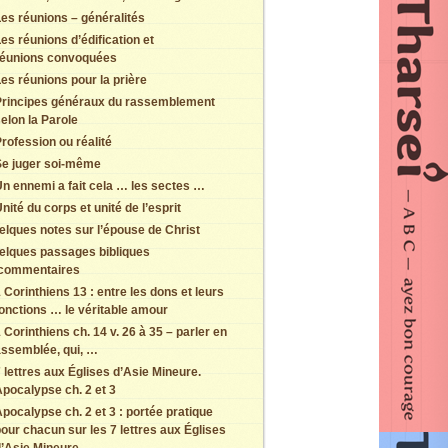
es réunions – généralités
es réunions d’édification et
réunions convoquées
es réunions pour la prière
Principes généraux du rassemblement
elon la Parole
rofession ou réalité
Se juger soi-même
n ennemi a fait cela … les sectes …
nité du corps et unité de l’esprit
elques notes sur l’épouse de Christ
elques passages bibliques
 commentaires
 Corinthiens 13 : entre les dons et leurs
onctions … le véritable amour
 Corinthiens ch. 14 v. 26 à 35 – parler en
assemblée, qui, …
 lettres aux Églises d’Asie Mineure.
pocalypse ch. 2 et 3
pocalypse ch. 2 et 3 : portée pratique
our chacun sur les 7 lettres aux Églises