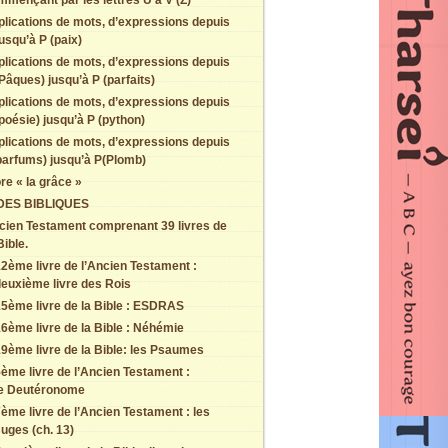
mmençant par les lettres U à V (Z)
plications de mots, d’expressions depuis
usqu’à P (paix)
plications de mots, d’expressions depuis
Pâques) jusqu’à P (parfaits)
plications de mots, d’expressions depuis
poésie) jusqu’à P (python)
plications de mots, d’expressions depuis
parfums) jusqu’à P(Plomb)
re « la grâce »
DES BIBLIQUES
cien Testament comprenant 39 livres de
Bible.
2ème livre de l’Ancien Testament :
euxième livre des Rois
5ème livre de la Bible : ESDRAS
6ème livre de la Bible : Néhémie
9ème livre de la Bible: les Psaumes
ème livre de l’Ancien Testament :
le Deutéronome
ème livre de l’Ancien Testament : les
uges (ch. 13)