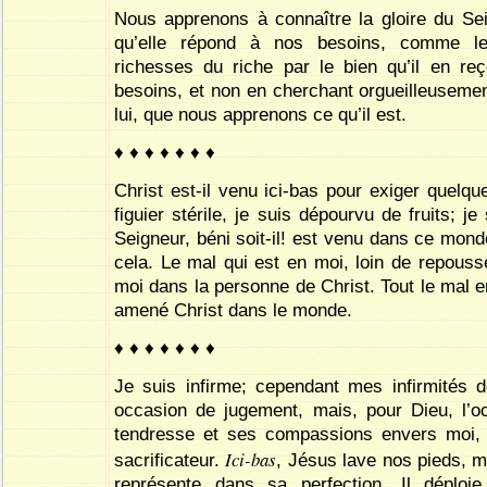
Nous apprenons à connaître la gloire du Sei
qu’elle répond à nos besoins, comme le
richesses du riche par le bien qu’il en reç
besoins, et non en cherchant orgueilleusemen
lui, que nous apprenons ce qu’il est.
♦ ♦ ♦ ♦ ♦ ♦ ♦
Christ est-il venu ici-bas pour exiger quelq
figuier stérile, je suis dépourvu de fruits; j
Seigneur, béni soit-il! est venu dans ce mond
cela. Le mal qui est en moi, loin de repouss
moi dans la personne de Christ. Tout le mal e
amené Christ dans le monde.
♦ ♦ ♦ ♦ ♦ ♦ ♦
Je suis infirme; cependant mes infirmités 
occasion de jugement, mais, pour Dieu, l’o
tendresse et ses compassions envers moi,
Ici-bas
sacrificateur.
, Jésus lave nos pieds, m
représente dans sa perfection. Il déploi