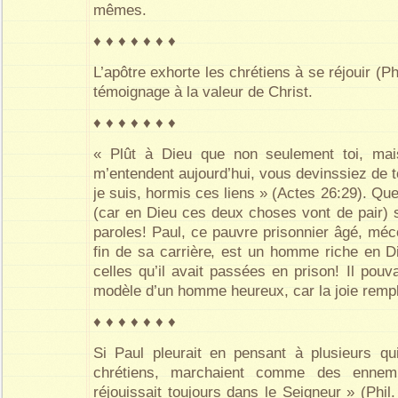
mêmes.
♦ ♦ ♦ ♦ ♦ ♦ ♦
L’apôtre exhorte les chrétiens à se réjouir (Phi
témoignage à la valeur de Christ.
♦ ♦ ♦ ♦ ♦ ♦ ♦
« Plût à Dieu que non seulement toi, mai
m’entendent aujourd’hui, vous devinssiez de 
je suis, hormis ces liens » (Actes 26:29). Qu
(car en Dieu ces deux choses vont de pair)
paroles! Paul, ce pauvre prisonnier âgé, méco
fin de sa carrière, est un homme riche en 
celles qu’il avait passées en prison! Il pou
modèle d’un homme heureux, car la joie rempl
♦ ♦ ♦ ♦ ♦ ♦ ♦
Si Paul pleurait en pensant à plusieurs q
chrétiens, marchaient comme des ennemi
réjouissait toujours dans le Seigneur » (Phil.