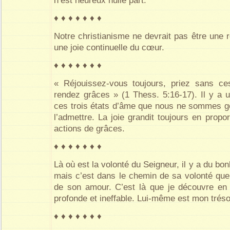
n’est heureux nulle part.
♦ ♦ ♦ ♦ ♦ ♦ ♦
Notre christianisme ne devrait pas être une r
une joie continuelle du cœur.
♦ ♦ ♦ ♦ ♦ ♦ ♦
« Réjouissez-vous toujours, priez sans c
rendez grâces » (1 Thess. 5:16-17). Il y a u
ces trois états d’âme que nous ne sommes g
l’admettre. La joie grandit toujours en propor
actions de grâces.
♦ ♦ ♦ ♦ ♦ ♦ ♦
Là où est la volonté du Seigneur, il y a du bon
mais c’est dans le chemin de sa volonté que 
de son amour. C’est là que je découvre en 
profonde et ineffable. Lui-même est mon tréso
♦ ♦ ♦ ♦ ♦ ♦ ♦